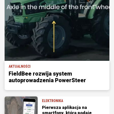
AKTUALNOŚCI
FieldBee rozwija system
autoprowadzenia PowerSteer
ELEKTRONIKA
Pierwsza aplikacja na
smartfony, która podaje