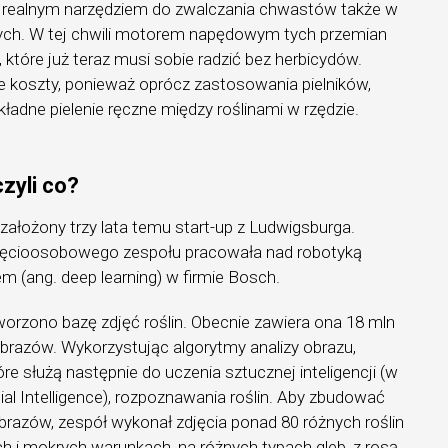
ę realnym narzędziem do zwalczania chwastów także w
ch. W tej chwili motorem napędowym tych przemian
, które już teraz musi sobie radzić bez herbicydów.
ie koszty, ponieważ oprócz zastosowania pielników,
ładne pielenie ręczne między roślinami w rzędzie.
zyli co?
założony trzy lata temu start-up z Ludwigsburga.
ęcioosobowego zespołu pracowała nad robotyką
em (ang. deep learning) w firmie Bosch.
worzono bazę zdjęć roślin. Obecnie zawiera ona 18 mln
razów. Wykorzystując algorytmy analizy obrazu,
re służą następnie do uczenia sztucznej inteligencji (w
icial Intelligence), rozpoznawania roślin. Aby zbudować
razów, zespół wykonał zdjęcia ponad 80 różnych roślin
ch i mokrych warunkach, na różnych typach gleb, z rosą,