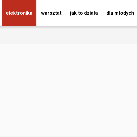
elektronika
warsztat
jak to działa
dla młodych