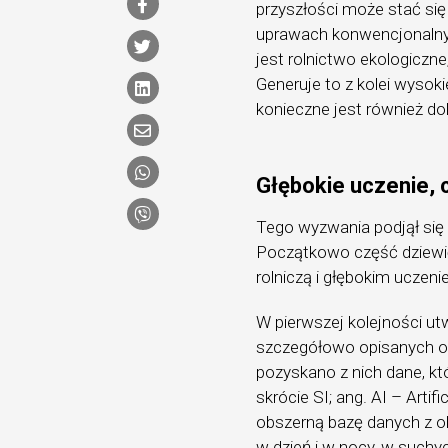
przyszłości może stać si
uprawach konwencjonalny
jest rolnictwo ekologiczne
Generuje to z kolei wysok
konieczne jest również dok
Głębokie uczenie, c
Tego wyzwania podjął się 
Początkowo część dziewi
rolniczą i głębokim uczeni
W pierwszej kolejności ut
szczegółowo opisanych ob
pozyskano z nich dane, któ
skrócie SI; ang. AI – Artif
obszerną bazę danych z ob
w dzień i w nocy, w suchy