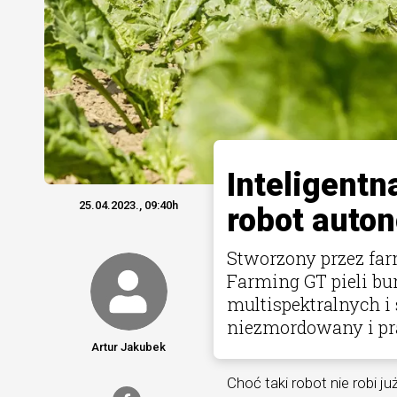
Inteligentn
25.04.2023., 09:40h
robot auto
Stworzony przez far
Farming GT pieli bur
multispektralnych i 
niezmordowany i pra
Artur Jakubek
Choć taki robot nie robi 