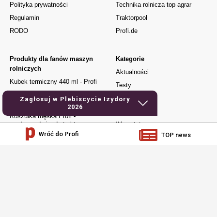
Polityka prywatności
Technika rolnicza top agrar
Regulamin
Traktorpool
RODO
Profi.de
Produkty dla fanów maszyn
Kategorie
rolniczych
Aktualności
Kubek termiczny 440 ml - Profi
Testy
Kubek Urodzony do jazdy
Używane
Zagłosuj w Plebiscycie Izydory
traktorem
2026
Elektronika
Koszulka męska Profi -
urodzony do jazdy traktorem
Warsztat
Wróć do Profi
TOP news
Czapka z daszkiem – Profi
Jak to działa
Dla młodych
Prenumerata
social media