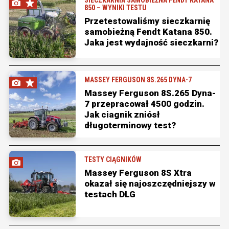
SIECZKARNIA SAMOBIEŻNA FENDT KATANA
850 – WYNIKI TESTU
Przetestowaliśmy sieczkarnię
samobieżną Fendt Katana 850.
Jaka jest wydajność sieczkarni?
MASSEY FERGUSON 8S.265 DYNA-7
Massey Ferguson 8S.265 Dyna-
7 przepracował 4500 godzin.
Jak ciagnik zniósł
długoterminowy test?
TESTY CIĄGNIKÓW
Massey Ferguson 8S Xtra
okazał się najoszczędniejszy w
testach DLG