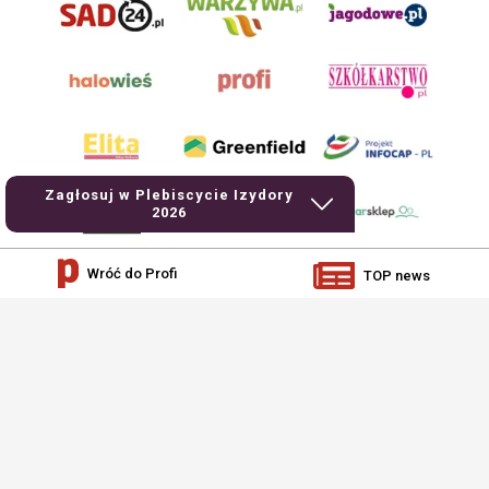
Zagłosuj w Plebiscycie Izydory
2026
Wróć do Profi
TOP news
AgroHorti Media Sp. z o.o. ul. Metalowa 5, 60-118 Poznań. Akta rejestrowe
przechowywane w Sądzie Rejonowym Poznań - Nowe Miasto i Wilda w Poznaniu,
VIII Wydziale Gospodarczym, KRS 0001116269, NIP 7792573719, REGON
529158846, kapitał zakładowy: 3.608.000 PLN.
Wszystkie prezentowane w ramach niniejszego portalu treści są własnością
AgroHorti Media Sp. z o.o, są zastrzeżone i chronione prawem autorskim,
kopiowanie i dalsze rozpowszechnianie treści jest zabronione. (art. 25 ust. 1 pkt