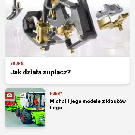
YOUNG
Jak działa supłacz?
HOBBY
Michał i jego modele z klocków
Lego