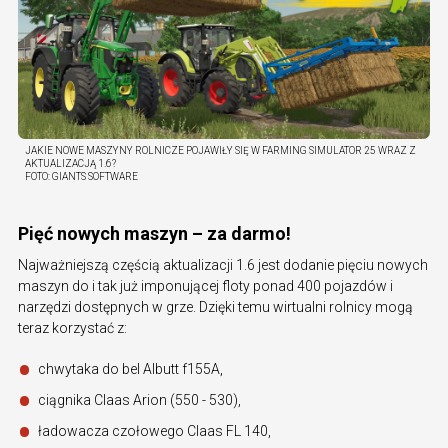
JAKIE NOWE MASZYNY ROLNICZE POJAWIŁY SIĘ W FARMING SIMULATOR 25 WRAZ Z
AKTUALIZACJĄ 1.6?
FOTO:
GIANTS SOFTWARE
Pięć nowych maszyn – za darmo!
Najważniejszą częścią aktualizacji 1.6 jest dodanie pięciu nowych
maszyn do i tak już imponującej floty ponad 400 pojazdów i
narzędzi dostępnych w grze. Dzięki temu wirtualni rolnicy mogą
teraz korzystać z:
chwytaka do bel Albutt f155A,
ciągnika Claas Arion (550 - 530),
ładowacza czołowego Claas FL 140,