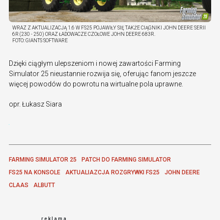
WRAZ Z AKTUALIZACJĄ 1.6 W FS25 POJAWIŁY SIĘ TAKŻE CIĄGNIKI JOHN DEERE SERII
6R (230 - 250) ORAZ ŁADOWACZE CZOŁOWE JOHN DEERE 683R.
FOTO:
GIANTS SOFTWARE
Dzięki ciągłym ulepszeniom i nowej zawartości Farming
Simulator 25 nieustannie rozwija się, oferując fanom jeszcze
więcej powodów do powrotu na wirtualne pola uprawne.
opr. Łukasz Siara
FARMING SIMULATOR 25
PATCH DO FARMING SIMULATOR
FS25 NA KONSOLE
AKTUALIAZCJA ROZGRYWKI FS25
JOHN DEERE
CLAAS
ALBUTT