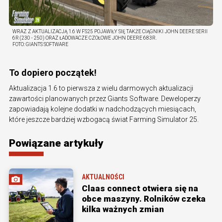
WRAZ Z AKTUALIZACJĄ 1.6 W FS25 POJAWIŁY SIĘ TAKŻE CIĄGNIKI JOHN DEERE SERII
6R (230 - 250) ORAZ ŁADOWACZE CZOŁOWE JOHN DEERE 683R.
FOTO:
GIANTS SOFTWARE
To dopiero początek!
Aktualizacja 1.6 to pierwsza z wielu darmowych aktualizacji
zawartości planowanych przez Giants Software. Deweloperzy
zapowiadają kolejne dodatki w nadchodzących miesiącach,
które jeszcze bardziej wzbogacą świat Farming Simulator 25.
Powiązane artykuły
AKTUALNOŚCI
Claas connect otwiera się na
obce maszyny. Rolników czeka
kilka ważnych zmian