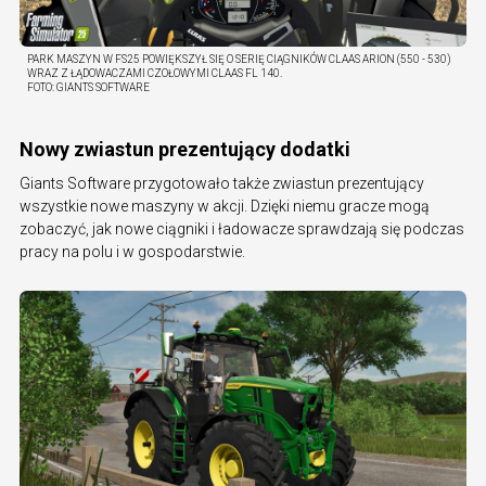
PARK MASZYN W FS25 POWIĘKSZYŁ SIĘ O SERIĘ CIĄGNIKÓW CLAAS ARION (550 - 530)
WRAZ Z ŁĄDOWACZAMI CZOŁOWYMI CLAAS FL 140.
FOTO:
GIANTS SOFTWARE
Nowy zwiastun prezentujący dodatki
Giants Software przygotowało także zwiastun prezentujący
wszystkie nowe maszyny w akcji. Dzięki niemu gracze mogą
zobaczyć, jak nowe ciągniki i ładowacze sprawdzają się podczas
pracy na polu i w gospodarstwie.