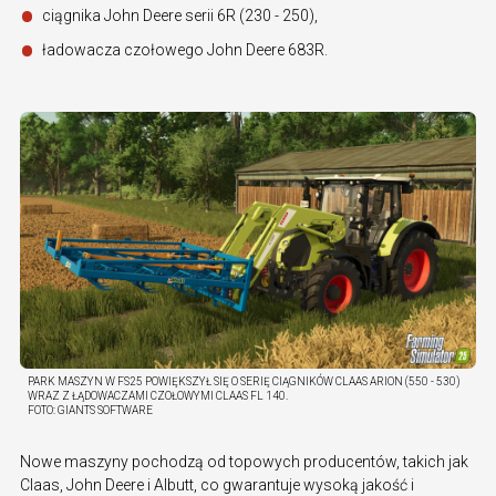
ciągnika John Deere serii 6R (230 - 250),
ładowacza czołowego John Deere 683R.
PARK MASZYN W FS25 POWIĘKSZYŁ SIĘ O SERIĘ CIĄGNIKÓW CLAAS ARION (550 - 530)
WRAZ Z ŁĄDOWACZAMI CZOŁOWYMI CLAAS FL 140.
FOTO:
GIANTS SOFTWARE
Nowe maszyny pochodzą od topowych producentów, takich jak
Claas, John Deere i Albutt, co gwarantuje wysoką jakość i