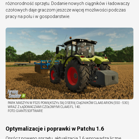
różnorodność sprzętu. Dodanie nowych ciągników i ładowaczy
czołowych daje graczom jeszcze więcej możliwości podczas
pracy na polu i w gospodarstwie.
PARK MASZYN W FS25 POWIĘKSZYŁ SIĘ O SERIĘ CIĄGNIKÓW CLAAS ARION (550 - 530)
WRAZ Z ŁĄDOWACZAMI CZOŁOWYMI CLAAS FL 140.
FOTO:
GIANTS SOFTWARE
Optymalizacje i poprawki w Patchu 1.6
Oprócz nowego sprzętu, aktualizacja 1.6 wprowadza liczne