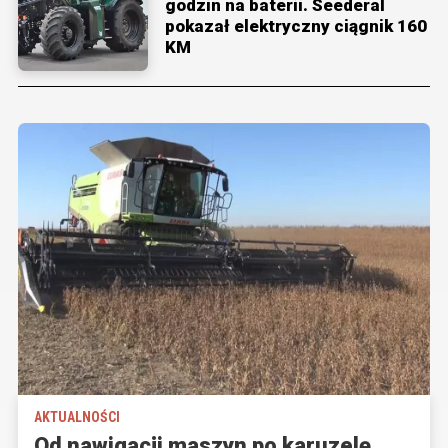
godzin na baterii. Seederal
pokazał elektryczny ciągnik 160
KM
AKTUALNOŚCI
Od nawigacji maszyn po karuzelę