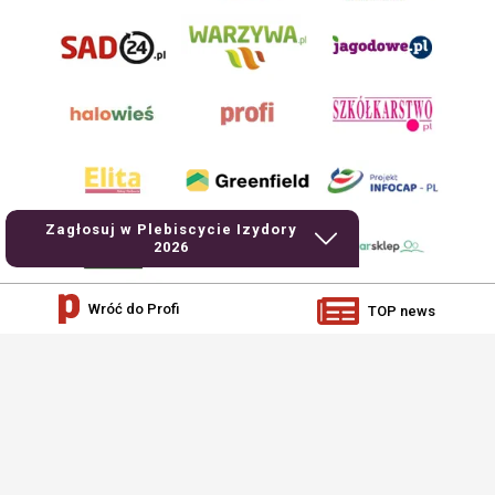
Zagłosuj w Plebiscycie Izydory
2026
Wróć do Profi
TOP news
AgroHorti Media Sp. z o.o. ul. Metalowa 5, 60-118 Poznań. Akta rejestrowe
przechowywane w Sądzie Rejonowym Poznań - Nowe Miasto i Wilda w Poznaniu,
VIII Wydziale Gospodarczym, KRS 0001116269, NIP 7792573719, REGON
529158846, kapitał zakładowy: 3.608.000 PLN.
Wszystkie prezentowane w ramach niniejszego portalu treści są własnością