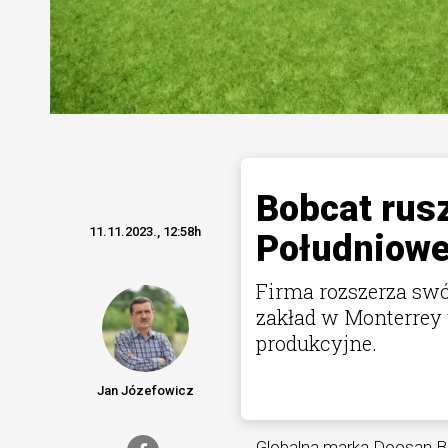
Bobcat rus
11.11.2023., 12:58h
Południowe
Firma rozszerza swó
zakład w Monterrey
produkcyjne.
Jan Józefowicz
Globalna marka Doosan B