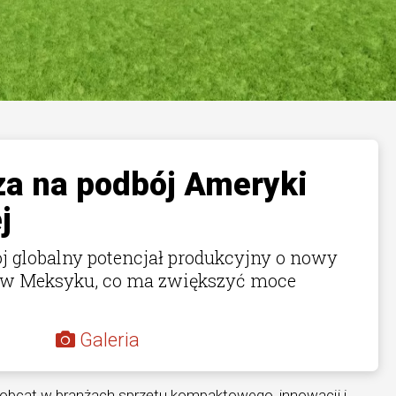
za na podbój Ameryki
j
j globalny potencjał produkcyjny o nowy
 w Meksyku, co ma zwiększyć moce
Galeria
obcat w branżach sprzętu kompaktowego, innowacji i