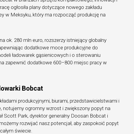
pracę ogłosiła plany dotyczące nowego zakładu
ey w Meksyku, który ma rozpocząć produkcję na
a ok. 280 mln euro, rozszerzy istniejący globalny
zapewniając dodatkowe moce produkcyjne do
deli ładowarek gąsienicowych i o sterowaniu
a zapewnić dodatkowe 600–800 miejsc pracy w
dowarki Bobcat
akładami produkcyjnymi, biurami, przedstawicielstwami i
ie, notujemy ogromny wzrost i zwiększony popyt na
ał Scott Park, dyrektor generalny Doosan Bobcat i
 możemy rozwijać nasz potencjał, aby zaspokoić popyt
 całym świecie.