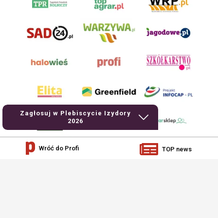
Zagłosuj w Plebiscycie Izydory
2026
Wróć do Profi
TOP news
AgroHorti Media Sp. z o.o. ul. Metalowa 5, 60-118 Poznań. Akta rejestrowe
przechowywane w Sądzie Rejonowym Poznań - Nowe Miasto i Wilda w Poznaniu,
VIII Wydziale Gospodarczym, KRS 0001116269, NIP 7792573719, REGON
529158846, kapitał zakładowy: 3.608.000 PLN.