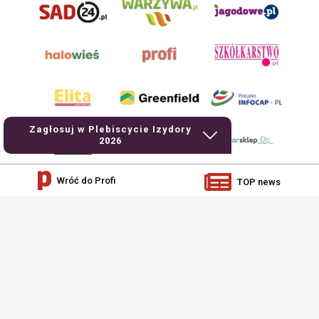
Zagłosuj w Plebiscycie Izydory
2026
Wróć do Profi
TOP news
AgroHorti Media Sp. z o.o. ul. Metalowa 5, 60-118 Poznań. Akta rejestrowe
przechowywane w Sądzie Rejonowym Poznań - Nowe Miasto i Wilda w Poznaniu,
VIII Wydziale Gospodarczym, KRS 0001116269, NIP 7792573719, REGON
529158846, kapitał zakładowy: 3.608.000 PLN.
Wszystkie prezentowane w ramach niniejszego portalu treści są własnością
AgroHorti Media Sp. z o.o, są zastrzeżone i chronione prawem autorskim,
kopiowanie i dalsze rozpowszechnianie treści jest zabronione. (art. 25 ust. 1 pkt