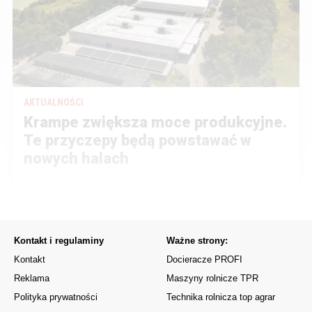
AKTUALNOŚCI
Krampe zwiększa moce produkcyjne.
Te przyczepy będą powstawać w
nowych halach
Kontakt i regulaminy
Ważne strony:
Kontakt
Docieracze PROFI
Reklama
Maszyny rolnicze TPR
Polityka prywatności
Technika rolnicza top agrar