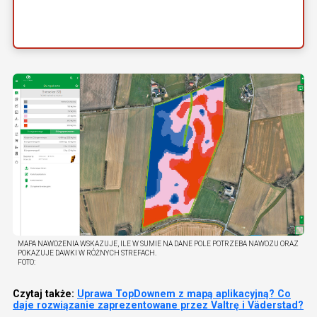
MAPA NAWOŻENIA WSKAZUJE, ILE W SUMIE NA DANE POLE POTRZEBA NAWOZU ORAZ
POKAZUJE DAWKI W RÓŻNYCH STREFACH.
FOTO:
Czytaj także:
Uprawa TopDownem z mapą aplikacyjną? Co
daje rozwiązanie zaprezentowane przez Valtrę i Väderstad?