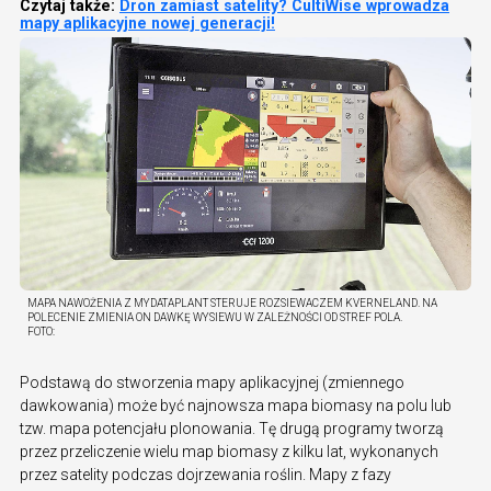
Czytaj także:
Dron zamiast satelity? CultiWise wprowadza
mapy aplikacyjne nowej generacji!
MAPA NAWOŻENIA Z MYDATAPLANT STERUJE ROZSIEWACZEM KVERNELAND. NA
POLECENIE ZMIENIA ON DAWKĘ WYSIEWU W ZALEŻNOŚCI OD STREF POLA.
FOTO:
Podstawą do stworzenia mapy aplikacyjnej (zmiennego
dawkowania) może być najnowsza mapa biomasy na polu lub
tzw. mapa potencjału plonowania. Tę drugą programy tworzą
przez przeliczenie wielu map biomasy z kilku lat, wykonanych
przez satelity podczas dojrzewania roślin. Mapy z fazy