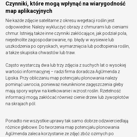
Czynniki, które mogą wpłynąć na wiarygodność
map aplikacyjnych
Nie każde zdjęcie satelitarne z okresu wegetacji roślin jest
odpowiednie. Należy wykluczyć obrazy z chmurami lub cieniami
chmur. Istnieją także inne czynniki zakłócające, jak podział pola,
niejednolite zagospodarowanie, np. błędy w wysiewie lub
uszkodzenia po opryskach, wymarznięcia lub podtopienia roślin,
a także skupiska chwastów lub traw.
Często wystarczą dwa lub trzy zdjęcia z suchych lat o wysokiej
wartości informacyjnej – radzi firma doradcza AgUmenda z
Lipska. Przy obliczaniu map potencjału plonowania należy
pominąć uwrocia, ponieważ nieuniknione zagęszczenia gleby
mają spory wpływ na kiełkowanie i wzrost roślin. Rzetelność
informacji mogą zakłócać również cienie drzew lub żywopłotów
na skrajach pól.
Ponadto nie wszystkie uprawy tak samo dobrze odzwierciedlają
różnice glebowe. Do tworzenia map potencjału plonowania
AgUmenda zaleca korzystanie ze zdjęć zbóż ozimych po