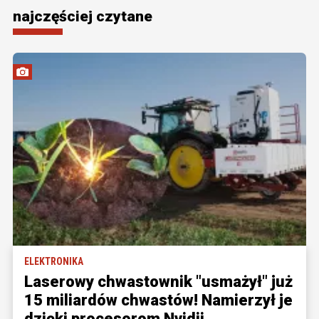
najczęściej czytane
ELEKTRONIKA
Laserowy chwastownik "usmażył" już
15 miliardów chwastów! Namierzył je
dzięki procesorom Nvidii.