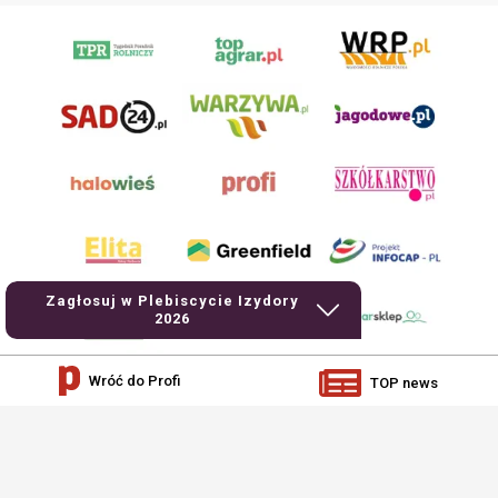
Zagłosuj w Plebiscycie Izydory
2026
Wróć do Profi
TOP news
AgroHorti Media Sp. z o.o. ul. Metalowa 5, 60-118 Poznań. Akta rejestrowe
przechowywane w Sądzie Rejonowym Poznań - Nowe Miasto i Wilda w Poznaniu,