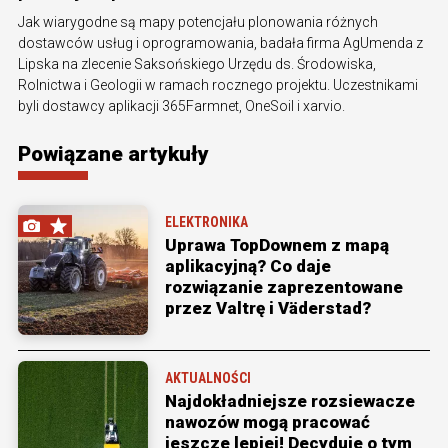
Jak wiarygodne są mapy potencjału plonowania różnych
dostawców usług i oprogramowania, badała firma AgUmenda z
Lipska na zlecenie Saksońskiego Urzędu ds. Środowiska,
Rolnictwa i Geologii w ramach rocznego projektu. Uczestnikami
byli dostawcy aplikacji 365Farmnet, OneSoil i xarvio.
Powiązane artykuły
ELEKTRONIKA
Uprawa TopDownem z mapą
aplikacyjną? Co daje
rozwiązanie zaprezentowane
przez Valtrę i Väderstad?
AKTUALNOŚCI
Najdokładniejsze rozsiewacze
nawozów mogą pracować
jeszcze lepiej! Decyduje o tym