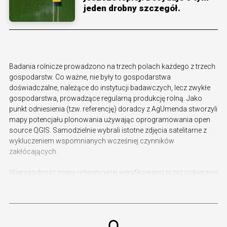
jeden drobny szczegół.
Badania rolnicze prowadzono na trzech polach każdego z trzech
gospodarstw. Co ważne, nie były to gospodarstwa
doświadczalne, należące do instytucji badawczych, lecz zwykłe
gospodarstwa, prowadzące regularną produkcję rolną. Jako
punkt odniesienia (tzw. referencję) doradcy z AgUmenda stworzyli
mapy potencjału plonowania używając oprogramowania open
source QGIS. Samodzielnie wybrali istotne zdjęcia satelitarne z
wykluczeniem wspomnianych wcześniej czynników
zakłócających.
Wiarygodność mapy referencyjnej weryfikowano przez pobieranie