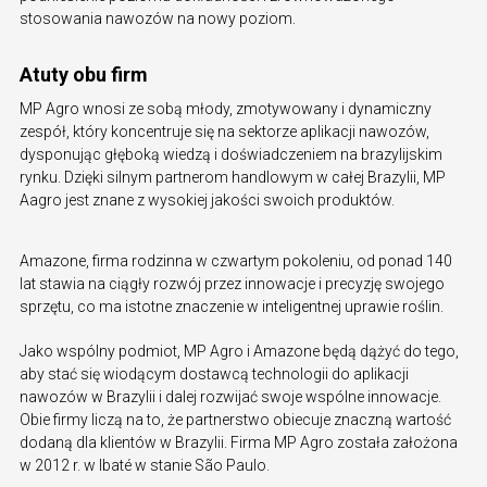
stosowania nawozów na nowy poziom.
Atuty obu firm
MP Agro wnosi ze sobą młody, zmotywowany i dynamiczny
zespół, który koncentruje się na sektorze aplikacji nawozów,
dysponując głęboką wiedzą i doświadczeniem na brazylijskim
rynku. Dzięki silnym partnerom handlowym w całej Brazylii, MP
Aagro jest znane z wysokiej jakości swoich produktów.
Amazone, firma rodzinna w czwartym pokoleniu, od ponad 140
lat stawia na ciągły rozwój przez innowacje i precyzję swojego
sprzętu, co ma istotne znaczenie w inteligentnej uprawie roślin.
Jako wspólny podmiot, MP Agro i Amazone będą dążyć do tego,
aby stać się wiodącym dostawcą technologii do aplikacji
nawozów w Brazylii i dalej rozwijać swoje wspólne innowacje.
Obie firmy liczą na to, że partnerstwo obiecuje znaczną wartość
dodaną dla klientów w Brazylii. Firma MP Agro została założona
w 2012 r. w Ibaté w stanie São Paulo.