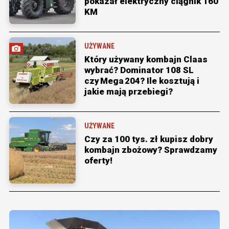
pokazał elektryczny ciągnik 160
KM
UŻYWANE
Który używany kombajn Claas
wybrać? Dominator 108 SL
czy Mega 204? Ile kosztują i
jakie mają przebiegi?
UŻYWANE
Czy za 100 tys. zł kupisz dobry
kombajn zbożowy? Sprawdzamy
oferty!