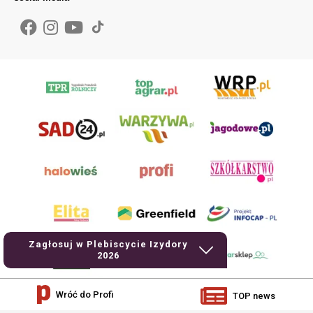
Zagłosuj w Plebiscycie Izydory
2026
Wróć do Profi
TOP news