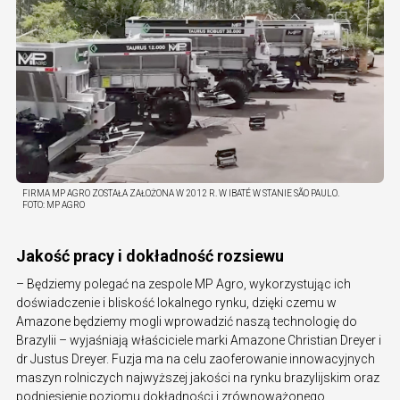
FIRMA MP AGRO ZOSTAŁA ZAŁOŻONA W 2012 R. W IBATÉ W STANIE SÃO PAULO.
FOTO:
MP AGRO
Jakość pracy i dokładność rozsiewu
– Będziemy polegać na zespole MP Agro, wykorzystując ich
doświadczenie i bliskość lokalnego rynku, dzięki czemu w
Amazone będziemy mogli wprowadzić naszą technologię do
Brazylii – wyjaśniają właściciele marki Amazone Christian Dreyer i
dr Justus Dreyer. Fuzja ma na celu zaoferowanie innowacyjnych
maszyn rolniczych najwyższej jakości na rynku brazylijskim oraz
podniesienie poziomu dokładności i zrównoważonego