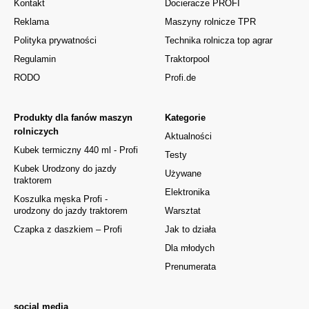
Kontakt
Docieracze PROFI
Reklama
Maszyny rolnicze TPR
Polityka prywatności
Technika rolnicza top agrar
Regulamin
Traktorpool
RODO
Profi.de
Produkty dla fanów maszyn
Kategorie
rolniczych
Aktualności
Kubek termiczny 440 ml - Profi
Testy
Kubek Urodzony do jazdy
Używane
traktorem
Elektronika
Koszulka męska Profi -
urodzony do jazdy traktorem
Warsztat
Czapka z daszkiem – Profi
Jak to działa
Dla młodych
Prenumerata
social media