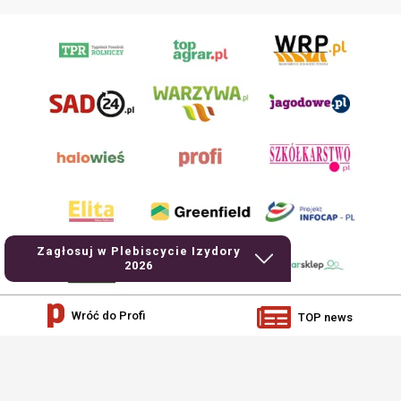
Zagłosuj w Plebiscycie Izydory
2026
Wróć do Profi
TOP news
AgroHorti Media Sp. z o.o. ul. Metalowa 5, 60-118 Poznań. Akta rejestrowe
przechowywane w Sądzie Rejonowym Poznań - Nowe Miasto i Wilda w Poznaniu,