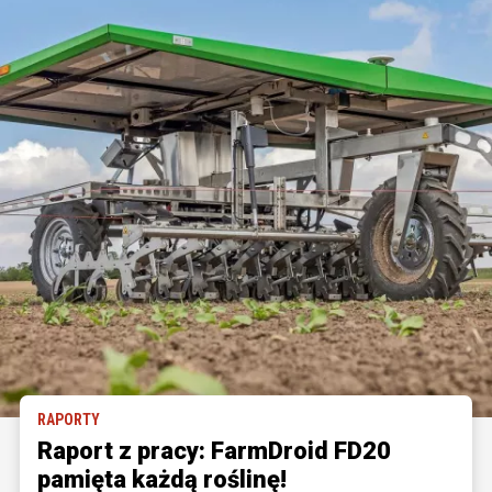
RAPORTY
Raport z pracy: FarmDroid FD20
pamięta każdą roślinę!