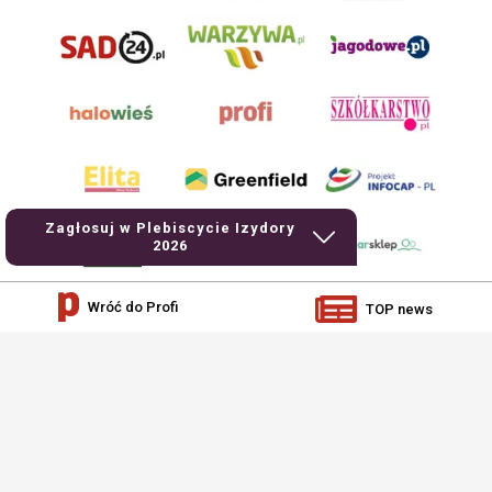
Zagłosuj w Plebiscycie Izydory
2026
Wróć do Profi
TOP news
AgroHorti Media Sp. z o.o. ul. Metalowa 5, 60-118 Poznań. Akta rejestrowe
przechowywane w Sądzie Rejonowym Poznań - Nowe Miasto i Wilda w Poznaniu,
VIII Wydziale Gospodarczym, KRS 0001116269, NIP 7792573719, REGON
529158846, kapitał zakładowy: 3.608.000 PLN.
Wszystkie prezentowane w ramach niniejszego portalu treści są własnością