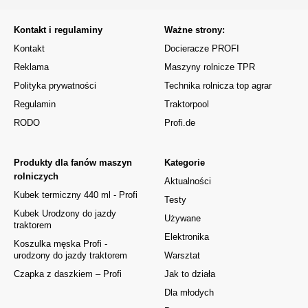
Kontakt i regulaminy
Ważne strony:
Kontakt
Docieracze PROFI
Reklama
Maszyny rolnicze TPR
Polityka prywatności
Technika rolnicza top agrar
Regulamin
Traktorpool
RODO
Profi.de
Produkty dla fanów maszyn
Kategorie
rolniczych
Aktualności
Kubek termiczny 440 ml - Profi
Testy
Kubek Urodzony do jazdy
Używane
traktorem
Elektronika
Koszulka męska Profi -
urodzony do jazdy traktorem
Warsztat
Czapka z daszkiem – Profi
Jak to działa
Dla młodych