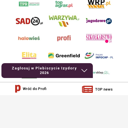
Zagłosuj w Plebiscycie Izydory
2026
Wróć do Profi
TOP news
AgroHorti Media Sp. z o.o. ul. Metalowa 5, 60-118 Poznań. Akta rejestrowe
przechowywane w Sądzie Rejonowym Poznań - Nowe Miasto i Wilda w Poznaniu,
VIII Wydziale Gospodarczym, KRS 0001116269, NIP 7792573719, REGON
529158846, kapitał zakładowy: 3.608.000 PLN.