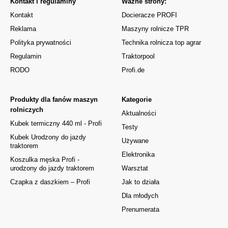
Kontakt i regulaminy
Ważne strony:
Kontakt
Docieracze PROFI
Reklama
Maszyny rolnicze TPR
Polityka prywatności
Technika rolnicza top agrar
Regulamin
Traktorpool
RODO
Profi.de
Produkty dla fanów maszyn
Kategorie
rolniczych
Aktualności
Kubek termiczny 440 ml - Profi
Testy
Kubek Urodzony do jazdy
Używane
traktorem
Elektronika
Koszulka męska Profi -
urodzony do jazdy traktorem
Warsztat
Czapka z daszkiem – Profi
Jak to działa
Dla młodych
Prenumerata