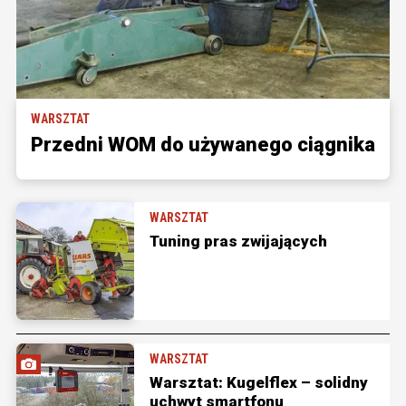
WARSZTAT
Przedni WOM do używanego ciągnika
WARSZTAT
Tuning pras zwijających
WARSZTAT
Warsztat: Kugelflex – solidny
uchwyt smartfonu