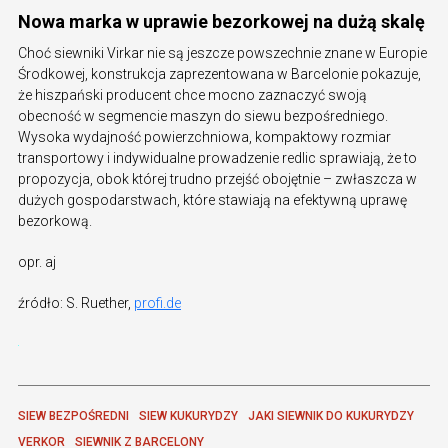
Nowa marka w uprawie bezorkowej na dużą skalę
Choć siewniki Virkar nie są jeszcze powszechnie znane w Europie
Środkowej, konstrukcja zaprezentowana w Barcelonie pokazuje,
że hiszpański producent chce mocno zaznaczyć swoją
obecność w segmencie maszyn do siewu bezpośredniego.
Wysoka wydajność powierzchniowa, kompaktowy rozmiar
transportowy i indywidualne prowadzenie redlic sprawiają, że to
propozycja, obok której trudno przejść obojętnie – zwłaszcza w
dużych gospodarstwach, które stawiają na efektywną uprawę
bezorkową.
opr. aj
źródło: S. Ruether,
profi.de
SIEW BEZPOŚREDNI
SIEW KUKURYDZY
JAKI SIEWNIK DO KUKURYDZY
VERKOR
SIEWNIK Z BARCELONY