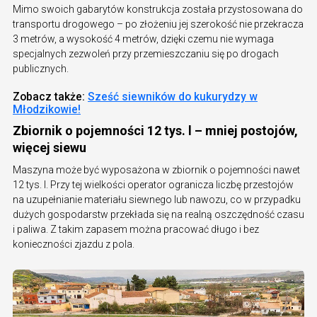
Mimo swoich gabarytów konstrukcja została przystosowana do
transportu drogowego – po złożeniu jej szerokość nie przekracza
3 metrów, a wysokość 4 metrów, dzięki czemu nie wymaga
specjalnych zezwoleń przy przemieszczaniu się po drogach
publicznych.
Zobacz także:
Sześć siewników do kukurydzy w
Młodzikowie!
Zbiornik o pojemności 12 tys. l – mniej postojów,
więcej siewu
Maszyna może być wyposażona w zbiornik o pojemności nawet
12 tys. l. Przy tej wielkości operator ogranicza liczbę przestojów
na uzupełnianie materiału siewnego lub nawozu, co w przypadku
dużych gospodarstw przekłada się na realną oszczędność czasu
i paliwa. Z takim zapasem można pracować długo i bez
konieczności zjazdu z pola.