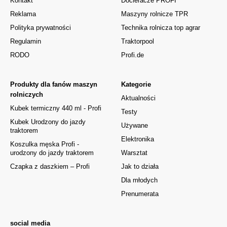
Kontakt
Docieracze PROFI
Reklama
Maszyny rolnicze TPR
Polityka prywatności
Technika rolnicza top agrar
Regulamin
Traktorpool
RODO
Profi.de
Produkty dla fanów maszyn
Kategorie
rolniczych
Aktualności
Kubek termiczny 440 ml - Profi
Testy
Kubek Urodzony do jazdy
Używane
traktorem
Elektronika
Koszulka męska Profi -
urodzony do jazdy traktorem
Warsztat
Czapka z daszkiem – Profi
Jak to działa
Dla młodych
Prenumerata
social media