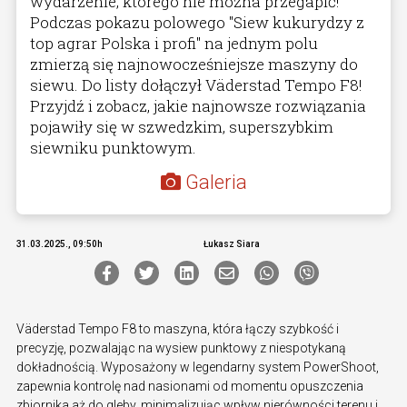
wydarzenie, którego nie można przegapić!
Podczas pokazu polowego "Siew kukurydzy z
top agrar Polska i profi" na jednym polu
zmierzą się najnowocześniejsze maszyny do
siewu. Do listy dołączył Väderstad Tempo F8!
Przyjdź i zobacz, jakie najnowsze rozwiązania
pojawiły się w szwedzkim, superszybkim
siewniku punktowym.
Galeria
31.03.2025., 09:50h
Łukasz Siara
Väderstad Tempo F8 to maszyna, która łączy szybkość i
precyzję, pozwalając na wysiew punktowy z niespotykaną
dokładnością. Wyposażony w legendarny system PowerShoot,
zapewnia kontrolę nad nasionami od momentu opuszczenia
zbiornika aż do gleby, minimalizując wpływ nierówności terenu i