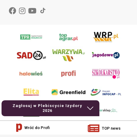
Zagłosuj w Plebiscycie Izydory
2026
Wróć do Profi
TOP news