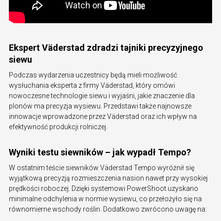
Ekspert Väderstad zdradzi tajniki precyzyjnego
siewu
Podczas wydarzenia uczestnicy będą mieli możliwość
wysłuchania eksperta z firmy Väderstad, który omówi
nowoczesne technologie siewu i wyjaśni, jakie znaczenie dla
plonów ma precyzja wysiewu. Przedstawi także najnowsze
innowacje wprowadzone przez Väderstad oraz ich wpływ na
efektywność produkcji rolniczej.
Wyniki testu siewników – jak wypadł Tempo?
W ostatnim teście siewników Väderstad Tempo wyróżnił się
wyjątkową precyzją rozmieszczenia nasion nawet przy wysokiej
prędkości roboczej. Dzięki systemowi PowerShoot uzyskano
minimalne odchylenia w normie wysiewu, co przełożyło się na
równomierne wschody roślin. Dodatkowo zwrócono uwagę na: