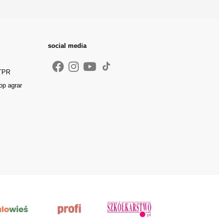
social media
 TPR
op agrar