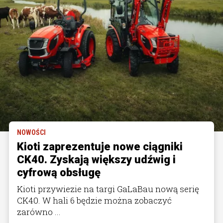
NOWOŚCI
Kioti zaprezentuje nowe ciągniki
CK40. Zyskają większy udźwig i
cyfrową obsługę
Kioti przywiezie na targi GaLaBau nową serię
CK40. W hali 6 będzie można zobaczyć
zarówno ...