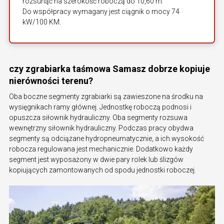
rozsunąć na szerokość roboczą do 10,60 m.
Do współpracy wymagany jest ciągnik o mocy 74
kW/100 KM.
czy zgrabiarka taśmowa Samasz dobrze kopiuje
nierówności terenu?
Oba boczne segmenty zgrabiarki są zawieszone na środku na
wysięgnikach ramy głównej. Jednostkę roboczą podnosi i
opuszcza siłownik hydrauliczny. Oba segmenty rozsuwa
wewnętrzny siłownik hydrauliczny. Podczas pracy obydwa
segmenty są odciążane hydropneumatycznie, a ich wysokość
robocza regulowana jest mechanicznie. Dodatkowo każdy
segment jest wyposażony w dwie pary rolek lub ślizgów
kopiujących zamontowanych od spodu jednostki roboczej.