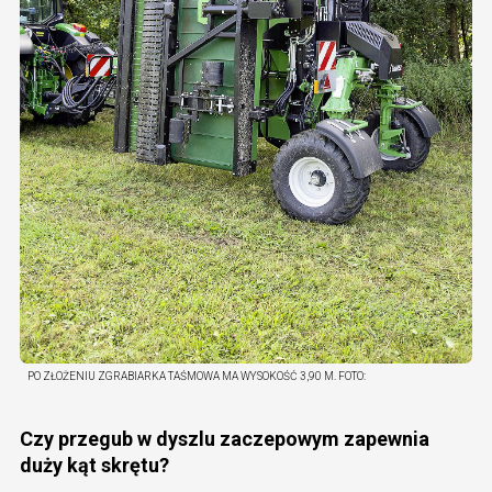
PO ZŁOŻENIU ZGRABIARKA TAŚMOWA MA WYSOKOŚĆ 3,90 M.
FOTO:
Czy przegub w dyszlu zaczepowym zapewnia
duży kąt skrętu?