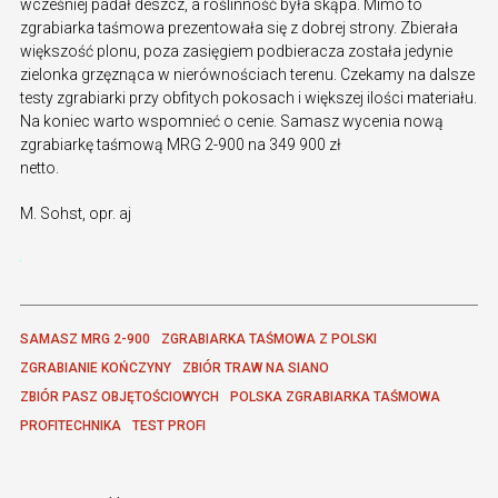
wcześniej padał deszcz, a roślinność była skąpa. Mimo to
zgrabiarka taśmowa prezentowała się z dobrej strony. Zbierała
większość plonu, poza zasięgiem podbieracza została jedynie
zielonka grzęznąca w nierównościach terenu. Czekamy na dalsze
testy zgrabiarki przy obfitych pokosach i większej ilości materiału.
Na koniec warto wspomnieć o cenie. Samasz wycenia nową
zgrabiarkę taśmową MRG 2-900 na 349 900 zł
netto.
M. Sohst, opr. aj
SAMASZ MRG 2-900
ZGRABIARKA TAŚMOWA Z POLSKI
ZGRABIANIE KOŃCZYNY
ZBIÓR TRAW NA SIANO
ZBIÓR PASZ OBJĘTOŚCIOWYCH
POLSKA ZGRABIARKA TAŚMOWA
PROFITECHNIKA
TEST PROFI