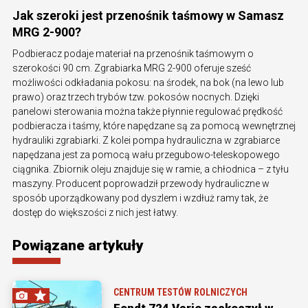
Jak szeroki jest przenośnik taśmowy w Samasz
MRG 2-900?
Podbieracz podaje materiał na przenośnik taśmowym o
szerokości 90 cm. Zgrabiarka MRG 2-900 oferuje sześć
możliwości odkładania pokosu: na środek, na bok (na lewo lub
prawo) oraz trzech trybów tzw. pokosów nocnych. Dzięki
panelowi sterowania można także płynnie regulować prędkość
podbieracza i taśmy, które napędzane są za pomocą wewnętrznej
hydrauliki zgrabiarki. Z kolei pompa hydrauliczna w zgrabiarce
napędzana jest za pomocą wału przegubowo-teleskopowego
ciągnika. Zbiornik oleju znajduje się w ramie, a chłodnica – z tyłu
maszyny. Producent poprowadził przewody hydrauliczne w
sposób uporządkowany pod dyszlem i wzdłuż ramy tak, że
dostęp do większości z nich jest łatwy.
Powiązane artykuły
CENTRUM TESTÓW ROLNICZYCH