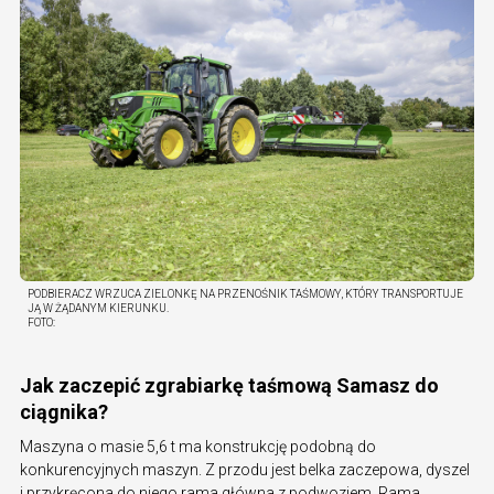
PODBIERACZ WRZUCA ZIELONKĘ NA PRZENOŚNIK TAŚMOWY, KTÓRY TRANSPORTUJE
JĄ W ŻĄDANYM KIERUNKU.
FOTO:
Jak zaczepić zgrabiarkę taśmową Samasz do
ciągnika?
Maszyna o masie 5,6 t ma konstrukcję podobną do
konkurencyjnych maszyn. Z przodu jest belka zaczepowa, dyszel
i przykręcona do niego rama główna z podwoziem. Rama