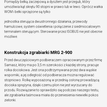
Pomiędzy belką zaczepową a dyszlem jest przegub, który
umożliwia kąt skrętu 90 stopni w prawo lub w lewo. Oprócz wałka
WOM i belki sprzężone są tylko
jednostka sterująca dwustronnego działania, przewody
hamulcowe, system oświetlenia i połączenie z siedmiocalowym
terminalem sterującym. Sterowanie przez ISOBUS nie jest obecnie
możliwe.
Konstrukcja zgrabiarki MRG 2-900
Przed dwuczęściowym podbieraczem opracowanym przez firmę
Samasz, który ma po 3,5 m szerokości z każdej strony, pracuje
rolka dociskowa. Jest ona podtrzymywana przez dwa wąskie
wsporniki, a jej odległość od podbieracza można regulować
stopniowo. Rolkę wyposażoną w przednią osłonę prowadzącą
dociska sprężyna, dzięki czemu plon nie jest wyrzucany do
przodu. Rozwiązanie to sprawdziło się podczas naszego testu,
ale zgrabiarka taśmowa miała do przeniesienia niewielki pokos
zielonki.