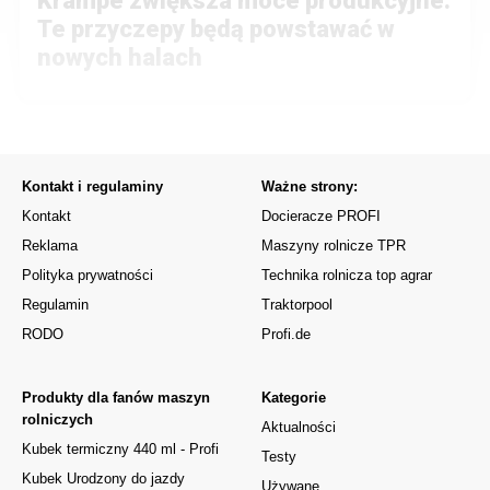
Krampe zwiększa moce produkcyjne.
Te przyczepy będą powstawać w
nowych halach
Kontakt i regulaminy
Ważne strony:
Kontakt
Docieracze PROFI
Reklama
Maszyny rolnicze TPR
Polityka prywatności
Technika rolnicza top agrar
Regulamin
Traktorpool
RODO
Profi.de
Produkty dla fanów maszyn
Kategorie
rolniczych
Aktualności
Kubek termiczny 440 ml - Profi
Testy
Kubek Urodzony do jazdy
Używane