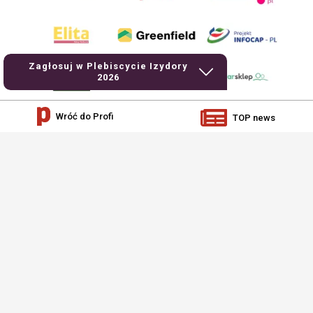
Zagłosuj w Plebiscycie Izydory
2026
Wróć do Profi
TOP news
AgroHorti Media Sp. z o.o. ul. Metalowa 5, 60-118 Poznań. Akta rejestrowe
przechowywane w Sądzie Rejonowym Poznań - Nowe Miasto i Wilda w Poznaniu,
VIII Wydziale Gospodarczym, KRS 0001116269, NIP 7792573719, REGON
529158846, kapitał zakładowy: 3.608.000 PLN.
Wszystkie prezentowane w ramach niniejszego portalu treści są własnością
AgroHorti Media Sp. z o.o, są zastrzeżone i chronione prawem autorskim,
kopiowanie i dalsze rozpowszechnianie treści jest zabronione. (art. 25 ust. 1 pkt
1b ustawy z 4 lutego 1994 roku o prawie autorskim i prawach pokrewnych.