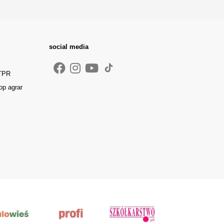
social media
 TPR
op agrar