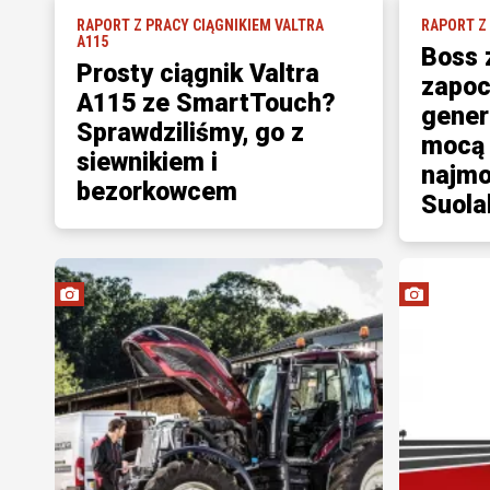
RAPORT Z PRACY CIĄGNIKIEM VALTRA
RAPORT Z
A115
Boss z
Prosty ciągnik Valtra
zapoc
A115 ze SmartTouch?
gener
Sprawdziliśmy, go z
mocą 
siewnikiem i
najmo
bezorkowcem
Suola