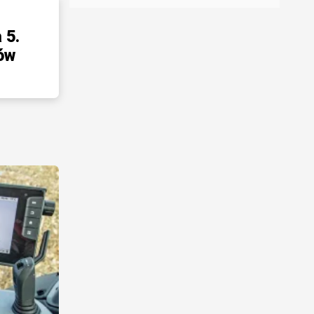
 5.
ów