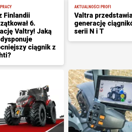
 PRACY
AKTUALNOŚCI PROFI
 Finlandii
Valtra przedstawia
zątkował 6.
generację ciągnik
ację Valtry! Jaką
serii N i T
dysponuje
cniejszy ciągnik z
hti?