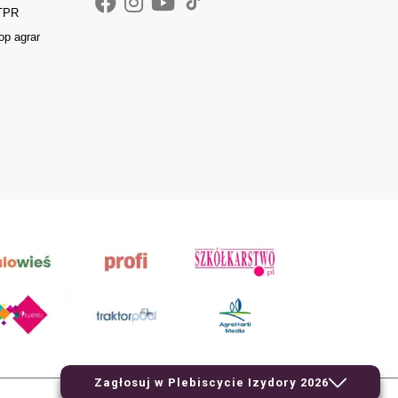
 TPR
op agrar
Zagłosuj w Plebiscycie Izydory 2026