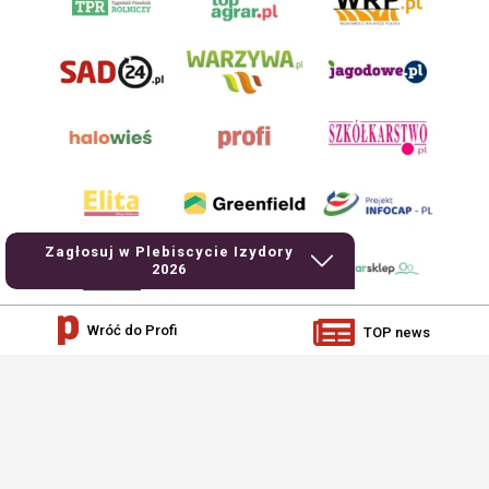
Zagłosuj w Plebiscycie Izydory
2026
Wróć do Profi
TOP news
AgroHorti Media Sp. z o.o. ul. Metalowa 5, 60-118 Poznań. Akta rejestrowe
przechowywane w Sądzie Rejonowym Poznań - Nowe Miasto i Wilda w Poznaniu,
VIII Wydziale Gospodarczym, KRS 0001116269, NIP 7792573719, REGON
529158846, kapitał zakładowy: 3.608.000 PLN.