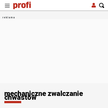
mechaniczne zwalczanie
chwastów