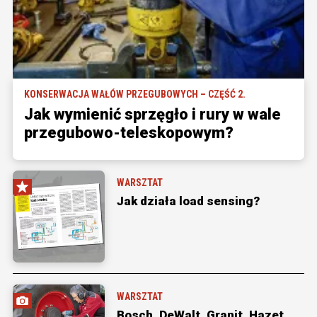
KONSERWACJA WAŁÓW PRZEGUBOWYCH – CZĘŚĆ 2.
Jak wymienić sprzęgło i rury w wale
przegubowo-teleskopowym?
WARSZTAT
Jak działa load sensing?
WARSZTAT
Bosch, DeWalt, Granit, Hazet,