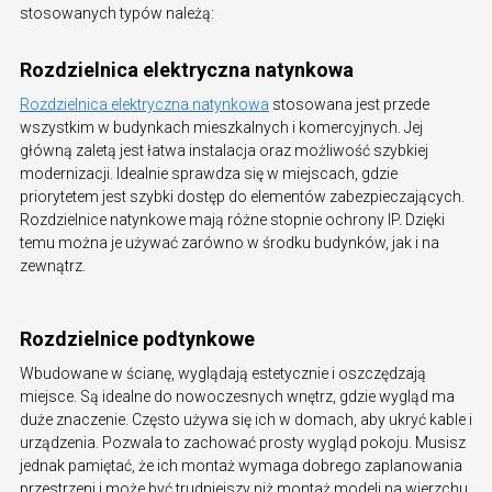
stosowanych typów należą:
Rozdzielnica elektryczna natynkowa
Rozdzielnica elektryczna natynkowa
stosowana jest przede
wszystkim w budynkach mieszkalnych i komercyjnych. Jej
główną zaletą jest łatwa instalacja oraz możliwość szybkiej
modernizacji. Idealnie sprawdza się w miejscach, gdzie
priorytetem jest szybki dostęp do elementów zabezpieczających.
Rozdzielnice natynkowe mają różne stopnie ochrony IP. Dzięki
temu można je używać zarówno w środku budynków, jak i na
zewnątrz.
Rozdzielnice podtynkowe
Wbudowane w ścianę, wyglądają estetycznie i oszczędzają
miejsce. Są idealne do nowoczesnych wnętrz, gdzie wygląd ma
duże znaczenie. Często używa się ich w domach, aby ukryć kable i
urządzenia. Pozwala to zachować prosty wygląd pokoju. Musisz
jednak pamiętać, że ich montaż wymaga dobrego zaplanowania
przestrzeni i może być trudniejszy niż montaż modeli na wierzchu.