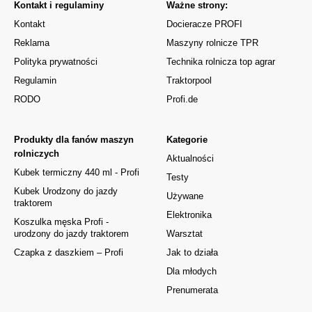
Kontakt i regulaminy
Ważne strony:
Kontakt
Docieracze PROFI
Reklama
Maszyny rolnicze TPR
Polityka prywatności
Technika rolnicza top agrar
Regulamin
Traktorpool
RODO
Profi.de
Produkty dla fanów maszyn
Kategorie
rolniczych
Aktualności
Kubek termiczny 440 ml - Profi
Testy
Kubek Urodzony do jazdy
Używane
traktorem
Elektronika
Koszulka męska Profi -
urodzony do jazdy traktorem
Warsztat
Czapka z daszkiem – Profi
Jak to działa
Dla młodych
Prenumerata