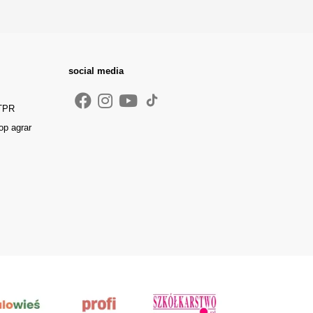
social media
 TPR
op agrar