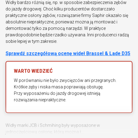
Widły bardzo różnią się, np. w sposobie zabezpieczenia zębów
do jazdy drogowej. Choć kilku producentów dostarczało
praktyczne osłony zębów, rozwiązanie firmy Saphir okazało się
absolutnie niepraktyczne, ponieważ można ją montować i
demontować tylko za pomocą narzędzi. W praktyce
prawdopodobnie będzie rzadko używana. Inni producenci radzą
sobie lepiej w tym zakresie.
Sprawdź szczegółową ocenę wideł Brassel & Lade D35
WARTO WIEDZIEĆ
W porównaniu nie było zwycięzców ani przegranych.
Krótkie zęby i niska masa poprawiają obsługę.
Przy wyposażeniu do jazdy drogowej istnieją
rozwiązania niepraktyczne.
Widły marki JCB i Schmihing były wyposażone w
jednoczęściową osłonę, którą można ł...