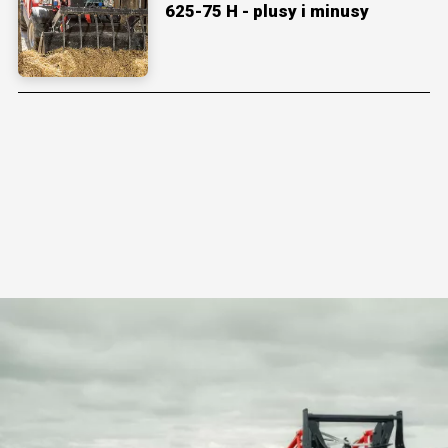
625-75 H - plusy i minusy