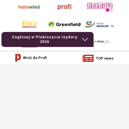
Zagłosuj w Plebiscycie Izydory
2026
Wróć do Profi
TOP news
AgroHorti Media Sp. z o.o. ul. Metalowa 5, 60-118 Poznań. Akta rejestrowe
przechowywane w Sądzie Rejonowym Poznań - Nowe Miasto i Wilda w Poznaniu,
VIII Wydziale Gospodarczym, KRS 0001116269, NIP 7792573719, REGON
529158846, kapitał zakładowy: 3.608.000 PLN.
Wszystkie prezentowane w ramach niniejszego portalu treści są własnością
AgroHorti Media Sp. z o.o, są zastrzeżone i chronione prawem autorskim,
kopiowanie i dalsze rozpowszechnianie treści jest zabronione. (art. 25 ust. 1 pkt
1b ustawy z 4 lutego 1994 roku o prawie autorskim i prawach pokrewnych.