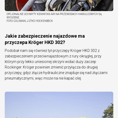
OPCJONALNE UCHWYTY KENNFIXX-AIR NA PRZEWODACH HAMULCOWYCH SĄ
WYGODNE.
FOTO:
COLSMAN, LÜTKE HOCKENBECK
Jakie zabezpieczenie najazdowe ma
przyczepa Kröger HKD 302?
Podobał nam się również tył przyczepy Kröger HKD 302 z
zabezpieczeniem przeciwnajazdowym z rury okrągłej, przy
którym przy lekko uniesionej skrzyni widać duży zaczep
Rockinger. Kröger powinien zmienić przyłącza do drugiej
przyczepy, gdyż złącze hydrauliczne znajduje się nad złączami
pneumatycznymi, więc może na nie kapać olej.