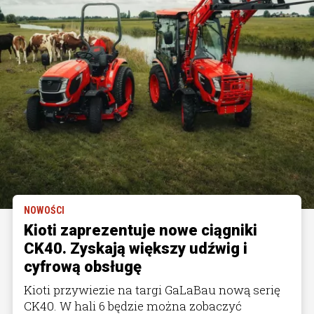
NOWOŚCI
Kioti zaprezentuje nowe ciągniki
CK40. Zyskają większy udźwig i
cyfrową obsługę
Kioti przywiezie na targi GaLaBau nową serię
CK40. W hali 6 będzie można zobaczyć