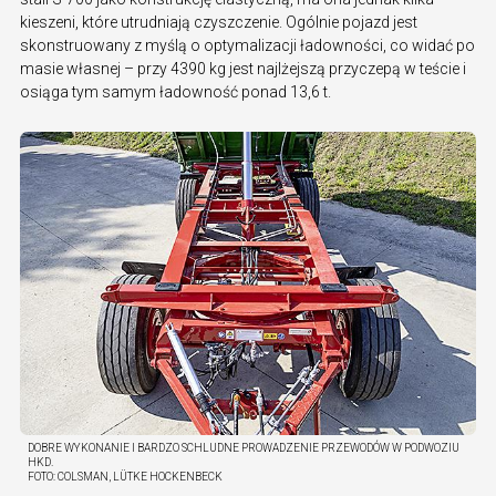
kieszeni, które utrudniają czyszczenie. Ogólnie pojazd jest
skonstruowany z myślą o optymalizacji ładowności, co widać po
masie własnej – przy 4390 kg jest najlżejszą przyczepą w teście i
osiąga tym samym ładowność ponad 13,6 t.
DOBRE WYKONANIE I BARDZO SCHLUDNE PROWADZENIE PRZEWODÓW W PODWOZIU
HKD.
FOTO:
COLSMAN, LÜTKE HOCKENBECK