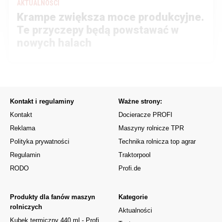
AKTUALNOŚCI
Krampe zwiększa moce produkcyjne.
Te przyczepy będą powstawać w
nowych halach
Kontakt i regulaminy
Ważne strony:
Kontakt
Docieracze PROFI
Reklama
Maszyny rolnicze TPR
Polityka prywatności
Technika rolnicza top agrar
Regulamin
Traktorpool
RODO
Profi.de
Produkty dla fanów maszyn
Kategorie
rolniczych
Aktualności
Kubek termiczny 440 ml - Profi