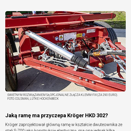
ŚWIETNYM ROZWIĄZANIEM SĄ OPCJONALNE ZŁĄCZA KLEMM-FIX (ZA 290 EURO).
FOTO:
COLSMAN, LÜTKE HOCKENBECK
Jaką ramę ma przyczepa Kröger HKD 302?
Kröger zaprojektował główną ramę w kształcie dwuteownika ze
stali S-700 jako konstrukcję elastyczną, ma ona jednak kilka