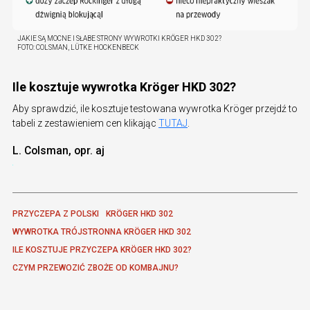
JAKIE SĄ MOCNE I SŁABE STRONY WYWROTKI KRÖGER HKD 302?
FOTO:
COLSMAN, LÜTKE HOCKENBECK
Ile kosztuje wywrotka Kröger HKD 302?
Aby sprawdzić, ile kosztuje testowana wywrotka Kröger przejdź to
tabeli z zestawieniem cen klikając
TUTAJ
.
L. Colsman, opr. aj
PRZYCZEPA Z POLSKI
KRÖGER HKD 302 
WYWROTKA TRÓJSTRONNA KRÖGER HKD 302
ILE KOSZTUJE PRZYCZEPA KRÖGER HKD 302?
CZYM PRZEWOZIĆ ZBOŻE OD KOMBAJNU?