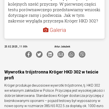
kolejnych sześć przyczep. W pierwszej części
testu porównawczego przedstawiamy wnioski
dotyczące ramy i podwozia. Jak w tym
zakresie wygląda przyczepa Kröger HKD 302?
Galeria
25.02.2025., 11:00h
Artur Jakubek
Wywrotka trójstronna Kröger HKD 302 w teście
profi
Kröger produkuje dwuosiowe wywrotki trójstronne, tj. HKD 302
we własnym zakładzie w Polsce. Przyczepa jest wysokiej jakości i
dobrze lakierowana. Standardowo Kröger dostarcza przyczepę z
bieżnikowanymi oponami – pojazd testowy był wyposażony w
nowe opony w rozmiarze 385/65 R22.5 za dopłatą ok. 1000 euro.