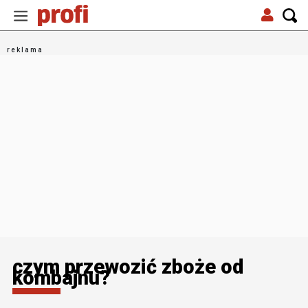
czym przewozić zboże od
kombajnu?