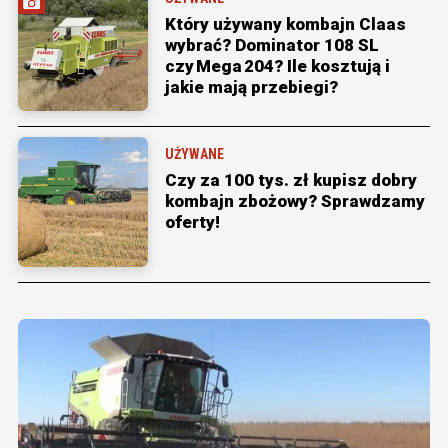
Który używany kombajn Claas
wybrać? Dominator 108 SL
czy Mega 204? Ile kosztują i
jakie mają przebiegi?
UŻYWANE
Czy za 100 tys. zł kupisz dobry
kombajn zbożowy? Sprawdzamy
oferty!