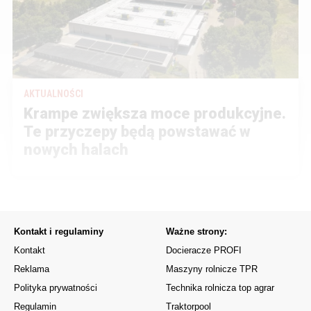
AKTUALNOŚCI
Krampe zwiększa moce produkcyjne.
Te przyczepy będą powstawać w
nowych halach
Kontakt i regulaminy
Ważne strony:
Kontakt
Docieracze PROFI
Reklama
Maszyny rolnicze TPR
Polityka prywatności
Technika rolnicza top agrar
Regulamin
Traktorpool