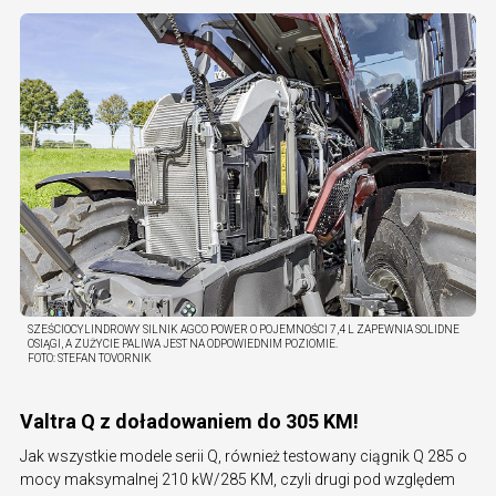
SZEŚCIOCYLINDROWY SILNIK AGCO POWER O POJEMNOŚCI 7,4 L ZAPEWNIA SOLIDNE
OSIĄGI, A ZUŻYCIE PALIWA JEST NA ODPOWIEDNIM POZIOMIE.
FOTO:
STEFAN TOVORNIK
Valtra Q z doładowaniem do 305 KM!
Jak wszystkie modele serii Q, również testowany ciągnik Q 285 o
mocy maksymalnej 210 kW/285 KM, czyli drugi pod względem