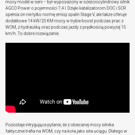
mocy model w serii – był wyposażony w sześciocylindrowy silnik
AGCO Power o pojemności 7,4 l. Dzięki katalizatorom DOC i SCR
spełnia on nie tylko normę emisji spalin Stage V, ale także oferuje
dodatkowe 14 kW/20 KM mocy w trybie boost podczas prac z
WOM, z hydrauliką oraz podczas jazdy z prędkością powyżej 15
km/h. To dobre rozwiązanie.
Pozostaje intrygujące pytanie, ile z obiecanej mocy silnika
faktycznie trafia na WOM, czy na koła jako siła uciągu. Dlatego w