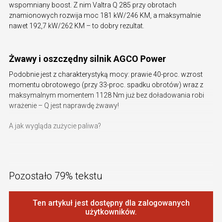
wspomniany boost. Z nim Valtra Q 285 przy obrotach
znamionowych rozwija moc 181 kW/246 KM, a maksymalnie
nawet 192,7 kW/262 KM – to dobry rezultat.
Żwawy i oszczędny silnik AGCO Power
Podobnie jest z charakterystyką mocy: prawie 40-proc. wzrost
momentu obrotowego (przy 33-proc. spadku obrotów) wraz z
maksymalnym momentem 1128 Nm już bez doładowania robi
wrażenie – Q jest naprawdę żwawy!
A jak wygląda zużycie paliwa?
Pozostało 79% tekstu
Ten artykuł jest dostępny dla zalogowanych
użytkowników.