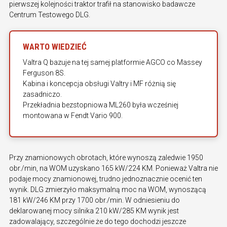
pierwszej kolejności traktor trafił na stanowisko badawcze
Centrum Testowego DLG.
WARTO WIEDZIEĆ
Valtra Q bazuje na tej samej platformie AGCO co Massey
Ferguson 8S.
Kabina i koncepcja obsługi Valtry i MF różnią się
zasadniczo.
Przekładnia bezstopniowa ML260 była wcześniej
montowana w Fendt Vario 900.
Przy znamionowych obrotach, które wynoszą zaledwie 1950
obr./min, na WOM uzyskano 165 kW/224 KM. Ponieważ Valtra nie
podaje mocy znamionowej, trudno jednoznacznie ocenić ten
wynik. DLG zmierzyło maksymalną moc na WOM, wynoszącą
181 kW/246 KM przy 1700 obr./min. W odniesieniu do
deklarowanej mocy silnika 210 kW/285 KM wynik jest
zadowalający, szczególnie że do tego dochodzi jeszcze