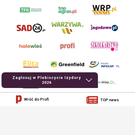
Zagłosuj w Plebiscycie Izydory
2026
Wróć do Profi
TOP news
AgroHorti Media Sp. z o.o. ul. Metalowa 5, 60-118 Poznań. Akta rejestrowe
przechowywane w Sądzie Rejonowym Poznań - Nowe Miasto i Wilda w Poznaniu,
VIII Wydziale Gospodarczym, KRS 0001116269, NIP 7792573719, REGON