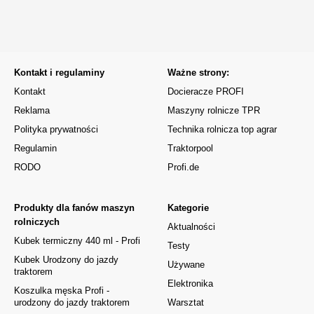
Kontakt i regulaminy
Ważne strony:
Kontakt
Docieracze PROFI
Reklama
Maszyny rolnicze TPR
Polityka prywatności
Technika rolnicza top agrar
Regulamin
Traktorpool
RODO
Profi.de
Produkty dla fanów maszyn
Kategorie
rolniczych
Aktualności
Kubek termiczny 440 ml - Profi
Testy
Kubek Urodzony do jazdy
Używane
traktorem
Elektronika
Koszulka męska Profi -
urodzony do jazdy traktorem
Warsztat