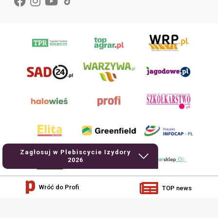
Zagłosuj w Plebiscycie Izydory
2026
Wróć do Profi
TOP news