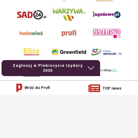
Zagłosuj w Plebiscycie Izydory
2026
Wróć do Profi
TOP news
AgroHorti Media Sp. z o.o. ul. Metalowa 5, 60-118 Poznań. Akta rejestrowe
przechowywane w Sądzie Rejonowym Poznań - Nowe Miasto i Wilda w Poznaniu,
VIII Wydziale Gospodarczym, KRS 0001116269, NIP 7792573719, REGON
529158846, kapitał zakładowy: 3.608.000 PLN.
Wszystkie prezentowane w ramach niniejszego portalu treści są własnością