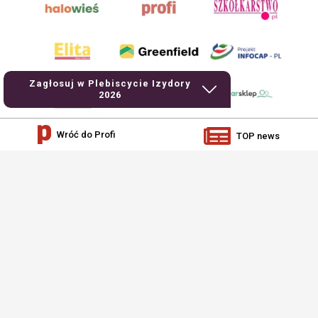
Zagłosuj w Plebiscycie Izydory
2026
Wróć do Profi
TOP news
AgroHorti Media Sp. z o.o. ul. Metalowa 5, 60-118 Poznań. Akta rejestrowe
przechowywane w Sądzie Rejonowym Poznań - Nowe Miasto i Wilda w Poznaniu,
VIII Wydziale Gospodarczym, KRS 0001116269, NIP 7792573719, REGON
529158846, kapitał zakładowy: 3.608.000 PLN.
Wszystkie prezentowane w ramach niniejszego portalu treści są własnością
AgroHorti Media Sp. z o.o, są zastrzeżone i chronione prawem autorskim,
kopiowanie i dalsze rozpowszechnianie treści jest zabronione. (art. 25 ust. 1 pkt
1b ustawy z 4 lutego 1994 roku o prawie autorskim i prawach pokrewnych.