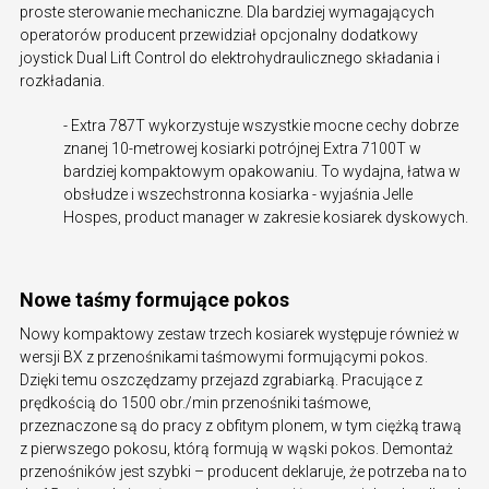
proste sterowanie mechaniczne. Dla bardziej wymagających
operatorów producent przewidział opcjonalny dodatkowy
joystick Dual Lift Control do elektrohydraulicznego składania i
rozkładania.
- Extra 787T wykorzystuje wszystkie mocne cechy dobrze
znanej 10-metrowej kosiarki potrójnej Extra 7100T w
bardziej kompaktowym opakowaniu. To wydajna, łatwa w
obsłudze i wszechstronna kosiarka - wyjaśnia Jelle
Hospes, product manager w zakresie kosiarek dyskowych.
Nowe taśmy formujące pokos
Nowy kompaktowy zestaw trzech kosiarek występuje również w
wersji BX z przenośnikami taśmowymi formującymi pokos.
Dzięki temu oszczędzamy przejazd zgrabiarką. Pracujące z
prędkością do 1500 obr./min przenośniki taśmowe,
przeznaczone są do pracy z obfitym plonem, w tym ciężką trawą
z pierwszego pokosu, którą formują w wąski pokos. Demontaż
przenośników jest szybki – producent deklaruje, że potrzeba na to