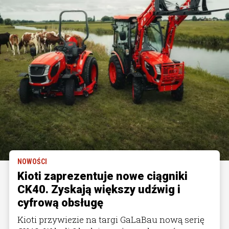
NOWOŚCI
Kioti zaprezentuje nowe ciągniki
CK40. Zyskają większy udźwig i
cyfrową obsługę
Kioti przywiezie na targi GaLaBau nową serię