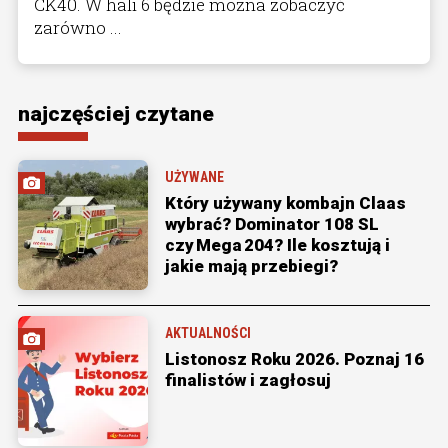
CK40. W hali 6 będzie można zobaczyć
zarówno ...
najczęściej czytane
UŻYWANE
Który używany kombajn Claas
wybrać? Dominator 108 SL
czy Mega 204? Ile kosztują i
jakie mają przebiegi?
AKTUALNOŚCI
Listonosz Roku 2026. Poznaj 16
finalistów i zagłosuj