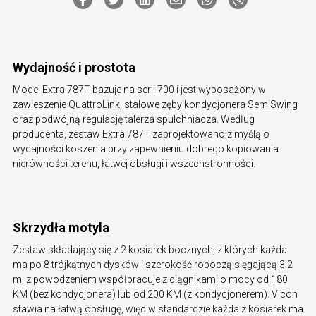
Wydajność i prostota
Model Extra 787T bazuje na serii 700 i jest wyposażony w
zawieszenie QuattroLink, stalowe zęby kondycjonera SemiSwing
oraz podwójną regulację talerza spulchniacza. Według
producenta, zestaw Extra 787T zaprojektowano z myślą o
wydajności koszenia przy zapewnieniu dobrego kopiowania
nierówności terenu, łatwej obsługi i wszechstronności.
Skrzydła motyla
Zestaw składający się z 2 kosiarek bocznych, z których każda
ma po 8 trójkątnych dysków i szerokość roboczą sięgającą 3,2
m, z powodzeniem współpracuje z ciągnikami o mocy od 180
KM (bez kondycjonera) lub od 200 KM (z kondycjonerem). Vicon
stawia na łatwą obsługę, więc w standardzie każda z kosiarek ma