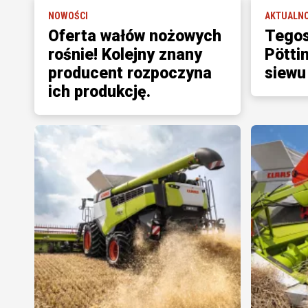
NOWOŚCI
AKTUALNO
Oferta wałów nożowych
Tego
rośnie! Kolejny znany
Pötti
producent rozpoczyna
siewu
ich produkcję.