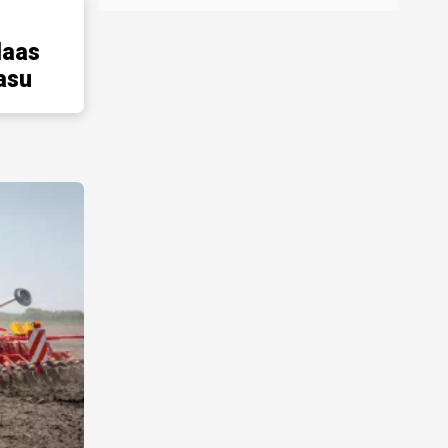
laas
asu