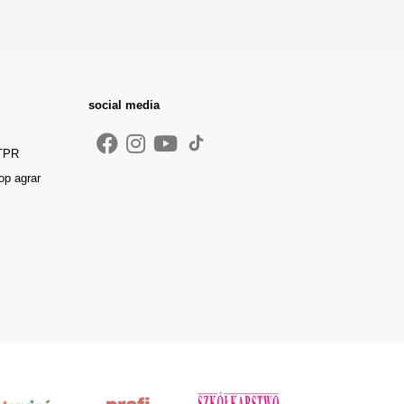
social media
 TPR
op agrar