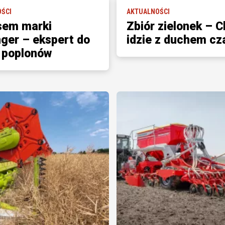
ŚCI
AKTUALNOŚCI
sem marki
Zbiór zielonek – C
nger – ekspert do
idzie z duchem cz
 poplonów