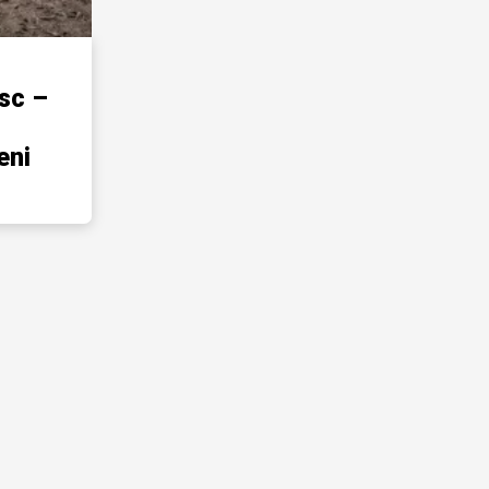
sc –
eni