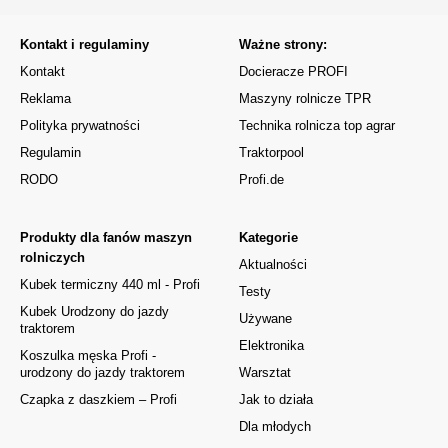
Kontakt i regulaminy
Ważne strony:
Kontakt
Docieracze PROFI
Reklama
Maszyny rolnicze TPR
Polityka prywatności
Technika rolnicza top agrar
Regulamin
Traktorpool
RODO
Profi.de
Produkty dla fanów maszyn
Kategorie
rolniczych
Aktualności
Kubek termiczny 440 ml - Profi
Testy
Kubek Urodzony do jazdy
Używane
traktorem
Elektronika
Koszulka męska Profi -
urodzony do jazdy traktorem
Warsztat
Czapka z daszkiem – Profi
Jak to działa
Dla młodych