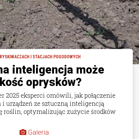
PRYSKIWACZACH I STACJACH POGODOWYCH
na inteligencja może
akość oprysków?
r 2025 eksperci omówili, jak połączenie
i urządzeń ze sztuczną inteligencją
 roślin, optymalizując zużycie środków
Galeria