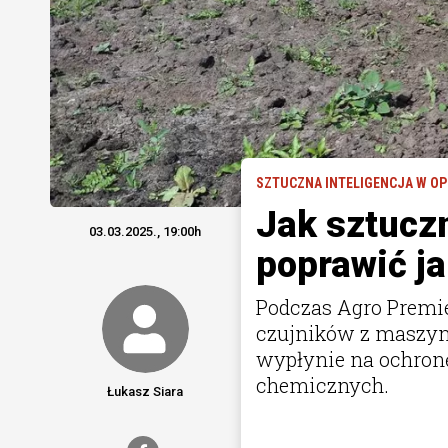
SZTUCZNA INTELIGENCJA W O
Jak sztucz
03.03.2025., 19:00h
poprawić j
Podczas Agro Premie
czujników z maszyn 
wypłynie na ochronę
chemicznych.
Łukasz Siara