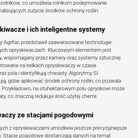
kodników, co umożliwia rolnikom podejmowanie
lizujących zużycie środków ochrony roślin.
iwacze i ich inteligentne systemy
my Agrifac przedstawił zaawansowane technologie
ch opryskiwaczach. Kluczowym elementem jest
wy, wspomagany przez kamery oraz systemy sztucznej
ontowane na belkach opryskiwaczy w czasie
az pola i identyfikują chwasty. Algorytmy SI
ują, gdzie aplikować środek ochrony roślin, co pozwala
. Przykładowo, na stuhektarowym polu opryskowi może
ary, co znaczną redukuje ilość użytej chemii.
iwaczy ze stacjami pogodowymi
ych z opryskiwaczami umożliwia jeszcze precyzyjniejsze
in. Stacje pogodowe dostarczają danych na temat