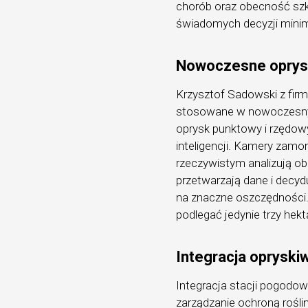
chorób oraz obecność sz
świadomych decyzji minima
Nowoczesne oprysk
Krzysztof Sadowski z fir
stosowane w nowoczesny
oprysk punktowy i rzędo
inteligencji. Kamery zam
rzeczywistym analizują obr
przetwarzają dane i decyd
na znaczne oszczędności
podlegać jedynie trzy hekt
Integracja oprysk
Integracja stacji pogodow
zarządzanie ochroną rośl