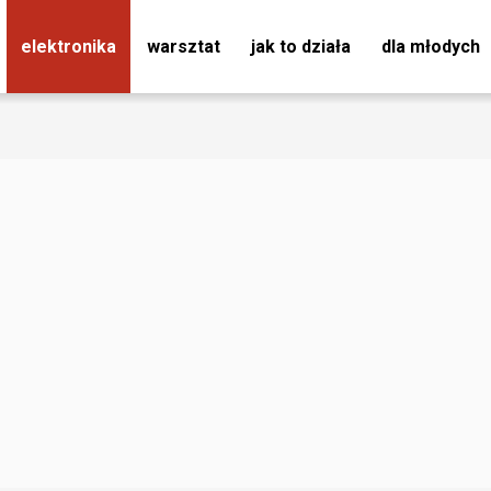
elektronika
warsztat
jak to działa
dla młodych