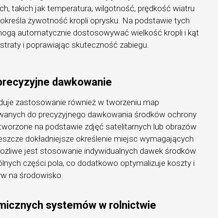
, takich jak temperatura, wilgotność, prędkość wiatru
a określa żywotność kropli oprysku. Na podstawie tych
mogą automatycznie dostosowywać wielkość kropli i kąt
ąc straty i poprawiając skuteczność zabiegu.
 precyzyjne dawkowanie
ajduje zastosowanie również w tworzeniu map
tywanych do precyzyjnego dawkowania środków ochrony
tworzone na podstawie zdjęć satelitarnych lub obrazów
jeszcze dokładniejsze określenie miejsc wymagających
 możliwe jest stosowanie indywidualnych dawek środków
lnych części pola, co dodatkowo optymalizuje koszty i
yw na środowisko.
micznych systemów w rolnictwie