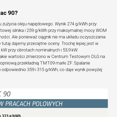
trac 90?
u zużycia oleju napędowego. Wynik 274 g/kWh przy
otowej silnika i 259 g/kWh przy maksymalnej mocy WOM
ności. Ale ponieważ ciągnik nie ma układu oczyszczania
e tutaj dajemy przeciętne oceny. Trochę lepiej jest w
,9 kW przy obrotach nominalnych i 53,9 kW
akie wartości zmierzono w Centrum Testowym DLG na
stopniową przekładnią TMT09 marki ZF. Spalanie
 odpowiednio 359 i 315 g/kWh, co daje wynik powyżej