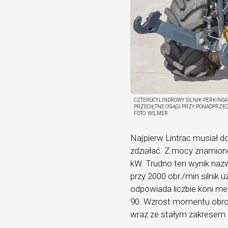
CZTEROCYLINDROWY SILNIK PERKINSA O 
PRZECIĘTNE OSIĄGI PRZY PONADPRZEC
FOTO:
WILMER
Najpierw Lintrac musiał 
zdziałać. Z mocy znamio
kW. Trudno ten wynik nazw
przy 2000 obr./min silni
odpowiada liczbie koni m
90. Wzrost momentu obro
wraz ze stałym zakresem 