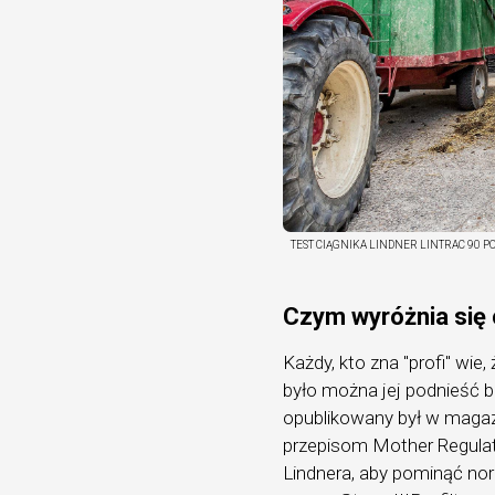
TEST CIĄGNIKA LINDNER LINTRAC 90 P
Czym wyróżnia się 
Każdy, kto zna "profi" wie
było można jej podnieść 
opublikowany był w magazy
przepisom Mother Regulati
Lindnera, aby pominąć no