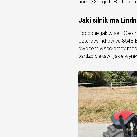
normę Stage IIIB z filtrem
Jaki silnik ma Lind
Podobnie jak w serii Geotra
Czterocylindrowiec 854E-E
owocem współpracy marek:
bardzo ciekawi, jakie wy