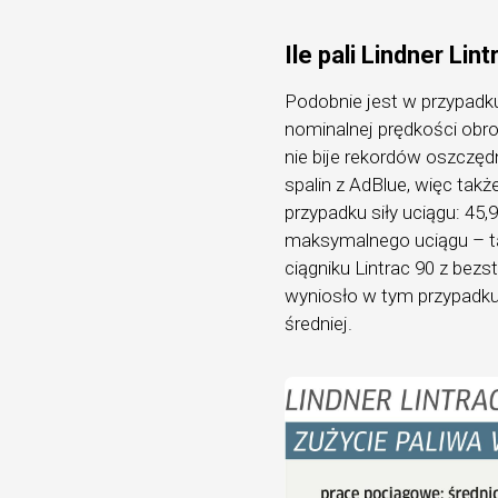
Ile pali Lindner Lin
Podobnie jest w przypadk
nominalnej prędkości obr
nie bije rekordów oszczęd
spalin z AdBlue, więc takż
przypadku siły uciągu: 45
maksymalnego uciągu – t
ciągniku Lintrac 90 z bez
wyniosło w tym przypadku
średniej.