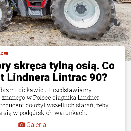
C 90
óry skręca tylną osią. Co
t Lindnera Lintrac 90?
o brzmi ciekawie... Przedstawiamy
 znanego w Polsce ciągnika Lindner
producent dołożył wszelkich starań, żeby
 się w podgórskich warunkach.
Galeria