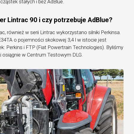
 cząstek stałych i bez AdBlue.
ner Lintrac 90 i czy potrzebuje AdBlue?
c, również w serii Lintrac wykorzystano silniki Perkinsa.
34TA o pojemności skokowej 3,4 l w istocie jest
 Perkins i FTP (Fiat Powertrain Technologies). Byliśmy
niki osiągnie w Centrum Testowym DLG.