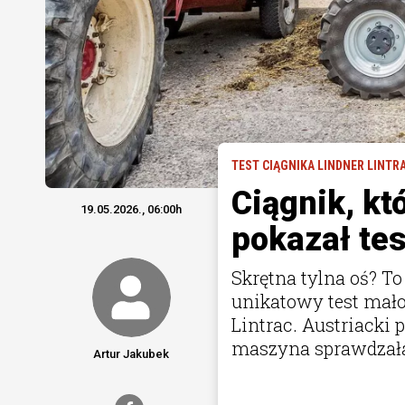
TEST CIĄGNIKA LINDNER LINTRA
Ciągnik, kt
19.05.2026., 06:00h
pokazał tes
Skrętna tylna oś? T
unikatowy test mało
Lintrac. Austriacki 
maszyna sprawdzała
Artur Jakubek