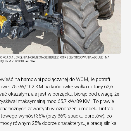
POJ. 3,4 L SPEŁNIA NORMĘ STAGE IIIB BEZ POTRZEBY STOSOWANIA ADBLUE I MA
IĘTNYM ZUŻYCIU PALIWA.
dowieść na hamowni podłączanej do WOM, ile potrafi
nowej 75 kW/102 KM na końcówkę wałka dotarły 62,6
ać okazałym, ale jest w porządku, biorąc pod uwagę, że
k uzyskiwał maksymalną moc 65,7 kW/89 KM. To prawie
echanicznych zawartych w oznaczeniu modelu Lintrac
towego wyniósł 36% (przy 36% spadku obrotów), co
mocy równym 25% dobrze charakteryzuje pracę silnika.