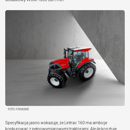
FOTO:
FIRMOWE
Specyfikacja jasno wskazuje, że Lintrac 160 ma ambicje
konkurować z pełnowymiarowymi traktorami. Ale ile kosztuje