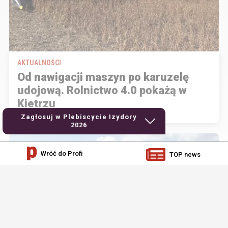
AKTUALNOŚCI
Od nawigacji maszyn po karuzelę
udojową. Rolnictwo 4.0 pokażą w
Kietrzu
Zagłosuj w Plebiscycie Izydory
2026
Wróć do Profi
TOP news