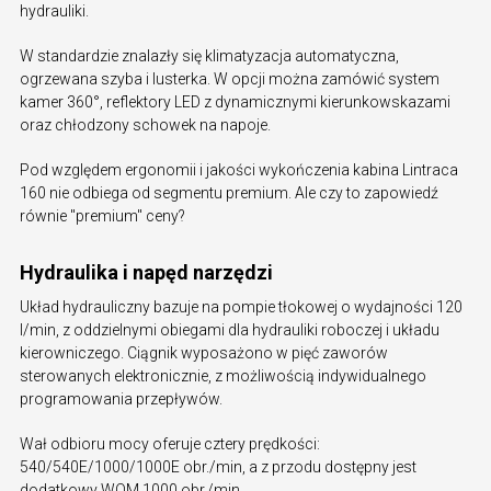
hydrauliki.
W standardzie znalazły się klimatyzacja automatyczna,
ogrzewana szyba i lusterka. W opcji można zamówić system
kamer 360°, reflektory LED z dynamicznymi kierunkowskazami
oraz chłodzony schowek na napoje.
Pod względem ergonomii i jakości wykończenia kabina Lintraca
160 nie odbiega od segmentu premium. Ale czy to zapowiedź
równie "premium" ceny?
Hydraulika i napęd narzędzi
Układ hydrauliczny bazuje na pompie tłokowej o wydajności 120
l/min, z oddzielnymi obiegami dla hydrauliki roboczej i układu
kierowniczego. Ciągnik wyposażono w pięć zaworów
sterowanych elektronicznie, z możliwością indywidualnego
programowania przepływów.
Wał odbioru mocy oferuje cztery prędkości:
540/540E/1000/1000E obr./min, a z przodu dostępny jest
dodatkowy WOM 1000 obr./min.