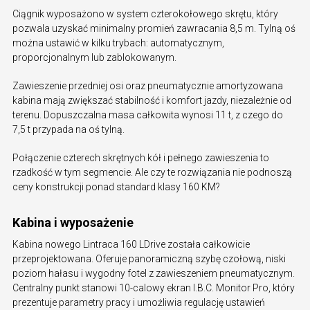
Ciągnik wyposażono w system czterokołowego skrętu, który
pozwala uzyskać minimalny promień zawracania 8,5 m. Tylną oś
można ustawić w kilku trybach: automatycznym,
proporcjonalnym lub zablokowanym.
Zawieszenie przedniej osi oraz pneumatycznie amortyzowana
kabina mają zwiększać stabilność i komfort jazdy, niezależnie od
terenu. Dopuszczalna masa całkowita wynosi 11 t, z czego do
7,5 t przypada na oś tylną.
Połączenie czterech skrętnych kół i pełnego zawieszenia to
rzadkość w tym segmencie. Ale czy te rozwiązania nie podnoszą
ceny konstrukcji ponad standard klasy 160 KM?
Kabina i wyposażenie
Kabina nowego Lintraca 160 LDrive została całkowicie
przeprojektowana. Oferuje panoramiczną szybę czołową, niski
poziom hałasu i wygodny fotel z zawieszeniem pneumatycznym.
Centralny punkt stanowi 10-calowy ekran I.B.C. Monitor Pro, który
prezentuje parametry pracy i umożliwia regulację ustawień