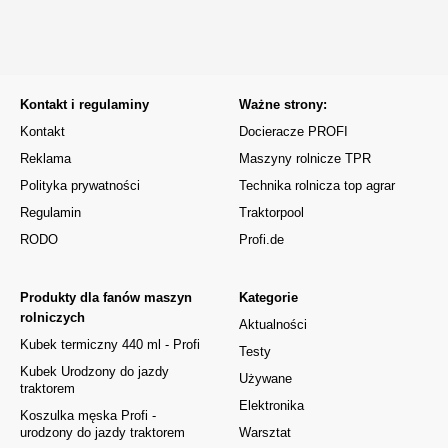
Kontakt i regulaminy
Ważne strony:
Kontakt
Docieracze PROFI
Reklama
Maszyny rolnicze TPR
Polityka prywatności
Technika rolnicza top agrar
Regulamin
Traktorpool
RODO
Profi.de
Produkty dla fanów maszyn
Kategorie
rolniczych
Aktualności
Kubek termiczny 440 ml - Profi
Testy
Kubek Urodzony do jazdy
Używane
traktorem
Elektronika
Koszulka męska Profi -
urodzony do jazdy traktorem
Warsztat