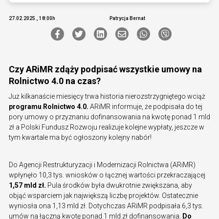
27.02.2025., 18:00h
Patrycja Bernat
Czy ARiMR zdąży podpisać wszystkie umowy na
Rolnictwo 4.0 na czas?
Już kilkanaście miesięcy trwa historia nierozstrzygniętego wciąż
programu Rolnictwo 4.0.
ARiMR informuje, że podpisała do tej
pory umowy o przyznaniu dofinansowania na kwotę ponad 1 mld
zł a Polski Fundusz Rozwoju realizuje kolejne wypłaty, jeszcze w
tym kwartale ma być ogłoszony kolejny nabór!
Do Agencji Restrukturyzacji i Modernizacji Rolnictwa (ARiMR)
wpłynęło 10,3 tys. wniosków o łącznej wartości przekraczającej
1,57 mld zł.
Pula środków była dwukrotnie zwiększana, aby
objąć wsparciem jak największą liczbę projektów. Ostatecznie
wyniosła ona 1,13 mld zł. Dotychczas ARiMR podpisała 6,3 tys.
umów na łączną kwotę ponad 1 mld zł dofinansowania.
Do