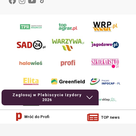
Zagłosuj w Plebiscycie Izydory
2026
Wróć do Profi
TOP news