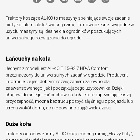
Traktory koszące AL-KO to maszyny spełniające swoje zadanie
nie tylko latem, ale też wiosną i zimą. Te nowoczesne i wygodne w
użyciu maszyny są idealne dla ogrodników poszukujących
uniwersalnego rozwiązania do ogrodu.
Łańcuchy na koła
Jednym z modeli jest AL-KO T 15-93.7 HD-A Comfort
przeznaczony do uniwersalnych zadań w ogrodzie. Producent
informuje, że jest dobrym rozwiązaniem zarówno dla
zaawansowanego, jak i początkującego użytkownika. Dzięki
pługowi do śniegu i łańcuchów na koła, które zapewniają lepszą
przyczepność, można bez trudu pozbyć się śniegu z podjazdu lub
terenu wokół domu, co nie powinno zająć wiele czasu.
Duże koła
Traktory ogrodowe firmy AL-KO mają mocną ramię „Heavy Duty”,