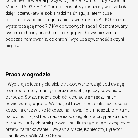
co zapewnia wiele lat pracy w ogrodzie i komfort użytkowania.
Model T15-93.7 HD-A Comfort został wyposażony w duże koła,
dzięki czemu łatwiej sobie radzi na śniegu, a latem duże
ogumienie zapobiega ugniataniu trawnika. Silnik AL-KO Pro ma
wystarczającą moc 7,7 kW do typowych zadań. Opatentowany
system ochrony przekładni, blokuje pedał przyspieszenia
podczas hamowania, co chroni i wydłuża żywotność skrzyni
biegów.
Praca w ogrodzie
- Wybierając idealny dla siebie traktor, warto wziąć pod uwagę
różne parametry maszyny oraz sposób jego użytkowania w
ogrodzie. Sprzet można dobrać, kierując się między innymi
powierzchnią ogrodu. Ważna jest także moc silnika, szerokość
koszenia oraz wielkość kosza na trawę. Pojemność zbiornika na
paliwo też nie jest bez znaczenia szczególnie w przypadku dużych
ogrodów. Duży zbiornik pozwala na dłuższą pracę bez zbędnych
przerw na tankowanie – wyjaśnia Maciej Konieczny, Dyrektor
Handlowy spółki AL-KO Kober.