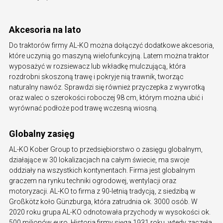
Akcesoria na lato
Do traktorów firmy AL-KO można dołączyć dodatkowe akcesoria,
które uczynią go maszyną wielofunkcyjną. Latem można traktor
wyposażyć w rozsiewacz lub wkładkę mulczującą, która
rozdrobni skoszoną trawę i pokryje nią trawnik, tworząc
naturalny nawóz. Sprawdzi się również przyczepka z wywrotką
oraz walec o szerokości roboczej 98 cm, którym można ubić i
wyrównać podłoże pod trawę wczesną wiosną.
Globalny zasięg
AL-KO Kober Group to przedsiębiorstwo o zasięgu globalnym,
działające w 30 lokalizacjach na całym świecie, ma swoje
oddziały na wszystkich kontynentach. Firma jest globalnym
graczem na rynku techniki ogrodowej, wentylacji oraz
motoryzacji. AL-KO to firma z 90-letnią tradycją, z siedzibą w
Großkötz koło Günzburga, która zatrudnia ok. 3000 osób. W
2020 roku grupa AL-KO odnotowała przychody w wysokości ok.
500 milionów euro. Historia firmy sięga 1931 roku, wtedy zaczęła