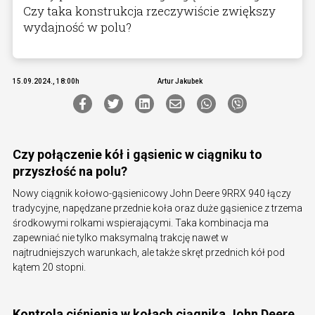
Czy taka konstrukcja rzeczywiście zwiększy
wydajność w polu?
15.09.2024., 18:00h
Artur Jakubek
Czy połączenie kół i gąsienic w ciągniku to
przyszłość na polu?
Nowy ciągnik kołowo-gąsienicowy John Deere 9RRX 940 łączy
tradycyjne, napędzane przednie koła oraz duże gąsienice z trzema
środkowymi rolkami wspierającymi. Taka kombinacja ma
zapewniać nie tylko maksymalną trakcję nawet w
najtrudniejszych warunkach, ale także skręt przednich kół pod
kątem 20 stopni.
Kontrola ciśnienia w kołach ciągnika John Deere