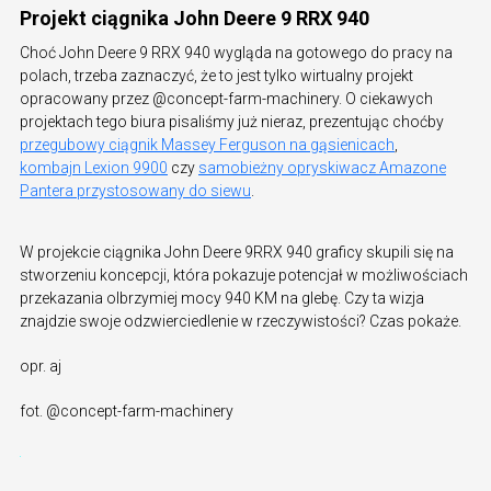
Projekt ciągnika John Deere 9 RRX 940
Choć John Deere 9 RRX 940 wygląda na gotowego do pracy na
polach, trzeba zaznaczyć, że to jest tylko wirtualny projekt
opracowany przez @concept-farm-machinery. O ciekawych
projektach tego biura pisaliśmy już nieraz, prezentując choćby
przegubowy ciągnik Massey Ferguson na gąsienicach
,
kombajn Lexion 9900
czy
samobieżny opryskiwacz Amazone
Pantera przystosowany do siewu
.
W projekcie ciągnika John Deere 9RRX 940 graficy skupili się na
stworzeniu koncepcji, która pokazuje potencjał w możliwościach
przekazania olbrzymiej mocy 940 KM na glebę. Czy ta wizja
znajdzie swoje odzwierciedlenie w rzeczywistości? Czas pokaże.
opr. aj
fot. @concept-farm-machinery