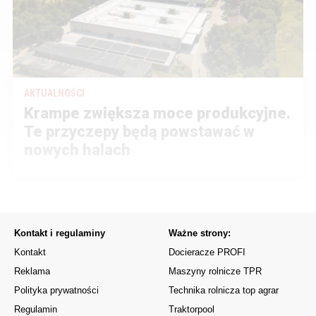
AKTUALNOŚCI
Krampe zwiększa moce produkcyjne.
Te przyczepy będą powstawać w
nowych halach
Kontakt i regulaminy
Ważne strony:
Kontakt
Docieracze PROFI
Reklama
Maszyny rolnicze TPR
Polityka prywatności
Technika rolnicza top agrar
Regulamin
Traktorpool