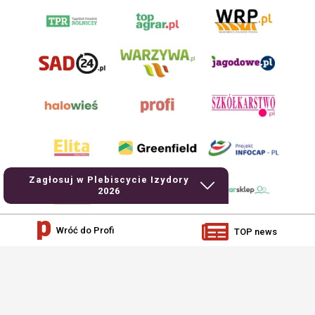
Zagłosuj w Plebiscycie Izydory
2026
Wróć do Profi
TOP news
AgroHorti Media Sp. z o.o. ul. Metalowa 5, 60-118 Poznań. Akta rejestrowe
przechowywane w Sądzie Rejonowym Poznań - Nowe Miasto i Wilda w Poznaniu,
VIII Wydziale Gospodarczym, KRS 0001116269, NIP 7792573719, REGON