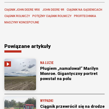
CIĄGNIK JOHN DEERE 9RX
JOHN DEERE 9R
CIĄGNIK NA GĄSIENICACH
CIĄGNIK ROLNICZY
POTĘŻNY CIĄGNIK ROLNICZY
PROFITECHNIKA
MASZYNY KONCEPCYJNE
Powiązane artykuły
NA LUZIE
Pługiem „namalował” Marilyn
Monroe. Gigantyczny portret
powstał na polu
WYPADKI
Ciągnik przewrócił się na drodze