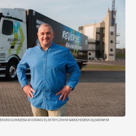
REKORD GUINNESSA W COFANIU ELEKTRYCZNYM SAMOCHODEM CIĘŻAROWYM