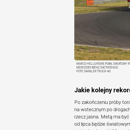
MARCO HELLGREWE POBIŁ ŚWIATOWY 
MERCEDES-BENZ EACTROS 600.
FOTO:
DAIMLER TRUCK AG
Jakie kolejny reko
Po zakończeniu próby toro
na wstecznym po drogach p
rzecz jasna. Metą ma być 
od lipca będzie światowy