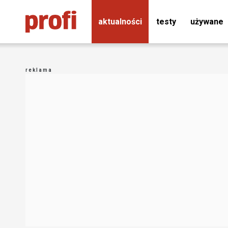
aktualności
testy
używane