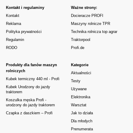
Kontakt i regulaminy
Ważne strony:
Kontakt
Docieracze PROFI
Reklama
Maszyny rolnicze TPR
Polityka prywatności
Technika rolnicza top agrar
Regulamin
Traktorpool
RODO
Profi.de
Produkty dla fanów maszyn
Kategorie
rolniczych
Aktualności
Kubek termiczny 440 ml - Profi
Testy
Kubek Urodzony do jazdy
Używane
traktorem
Elektronika
Koszulka męska Profi -
urodzony do jazdy traktorem
Warsztat
Czapka z daszkiem – Profi
Jak to działa
Dla młodych
Prenumerata