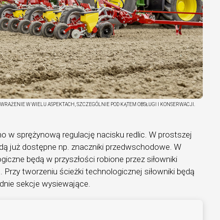
WRAŻENIE W WIELU ASPEKTACH, SZCZEGÓLNIE POD KĄTEM OBSŁUGI I KONSERWACJI.
 w sprężynową regulację nacisku redlic. W prostszej
ędą już dostępne np. znaczniki przedwschodowe. W
ogiczne będą w przyszłości robione przez siłowniki
c. Przy tworzeniu ścieżki technologicznej siłowniki będą
dnie sekcje wysiewające.