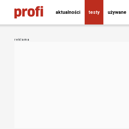
aktualności
testy
używane