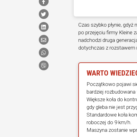
Czas szybko płynie, gdyż 
po przejęciu firmy Kleine
nadchodzi druga generacj
dotychczas z rozstawem r
WARTO WIEDZIE
Początkowo pojawi się
bardziej rozbudowana 
Większe koła do kontr
gdy gleba nie jest prz
Standardowe koła kom
roboczej do 9 km/h.
Maszyna zostanie wpr