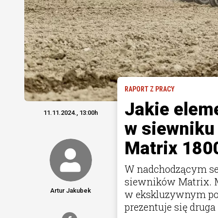
RAPORT Z PRACY
Jakie elem
11.11.2024., 13:00h
w siewnik
Matrix 1800
W nadchodzącym se
siewników Matrix. 
Artur Jakubek
w ekskluzywnym pok
prezentuje się druga