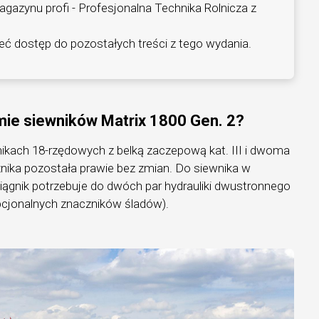
agazynu profi - Profesjonalna Technika Rolnicza z
ieć dostęp do pozostałych treści z tego wydania.
mie siewników Matrix 1800 Gen. 2?
ach 18-rzędowych z belką zaczepową kat. III i dwoma
nika pozostała prawie bez zmian. Do siewnika w
ągnik potrzebuje do dwóch par hydrauliki dwustronnego
 opcjonalnych znaczników śladów).