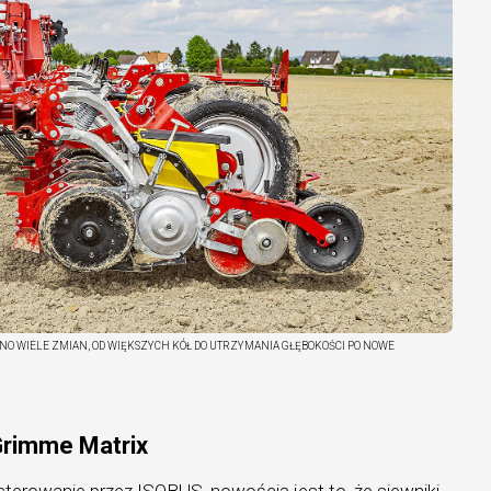
O WIELE ZMIAN, OD WIĘKSZYCH KÓŁ DO UTRZYMANIA GŁĘBOKOŚCI PO NOWE
Grimme Matrix
terowanie przez ISOBUS, nowością jest to, że siewniki