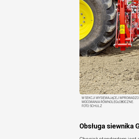
W SEKCJI WYSIEWAJĄCEJ WPROWADZON
MOCOWANIA RÓWNOLEGŁOBOCZNE.
FOTO:
SCHULZ
Obsługa siewnika 
Chociaż standardem jest s