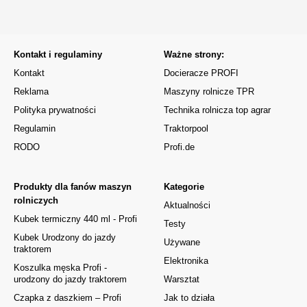
Kontakt i regulaminy
Ważne strony:
Kontakt
Docieracze PROFI
Reklama
Maszyny rolnicze TPR
Polityka prywatności
Technika rolnicza top agrar
Regulamin
Traktorpool
RODO
Profi.de
Produkty dla fanów maszyn
Kategorie
rolniczych
Aktualności
Kubek termiczny 440 ml - Profi
Testy
Kubek Urodzony do jazdy
Używane
traktorem
Elektronika
Koszulka męska Profi -
urodzony do jazdy traktorem
Warsztat
Czapka z daszkiem – Profi
Jak to działa