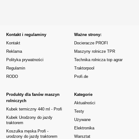
Kontakt i regulaminy
Ważne strony:
Kontakt
Docieracze PROFI
Reklama
Maszyny rolnicze TPR
Polityka prywatności
Technika rolnicza top agrar
Regulamin
Traktorpool
RODO
Profi.de
Produkty dla fanów maszyn
Kategorie
rolniczych
Aktualności
Kubek termiczny 440 ml - Profi
Testy
Kubek Urodzony do jazdy
Używane
traktorem
Elektronika
Koszulka męska Profi -
urodzony do jazdy traktorem
Warsztat