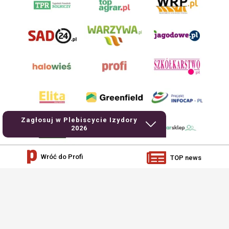
Zagłosuj w Plebiscycie Izydory
2026
Wróć do Profi
TOP news
AgroHorti Media Sp. z o.o. ul. Metalowa 5, 60-118 Poznań. Akta rejestrowe
przechowywane w Sądzie Rejonowym Poznań - Nowe Miasto i Wilda w Poznaniu,
VIII Wydziale Gospodarczym, KRS 0001116269, NIP 7792573719, REGON
529158846, kapitał zakładowy: 3.608.000 PLN.